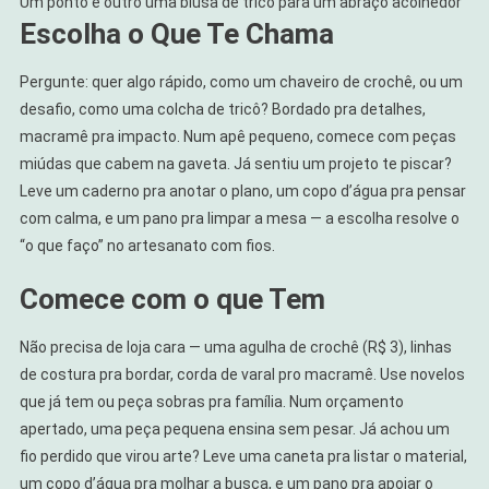
Um ponto e outro uma blusa de tricô para um abraço acolhedor
Escolha o Que Te Chama
Pergunte: quer algo rápido, como um chaveiro de crochê, ou um
desafio, como uma colcha de tricô? Bordado pra detalhes,
macramê pra impacto. Num apê pequeno, comece com peças
miúdas que cabem na gaveta. Já sentiu um projeto te piscar?
Leve um caderno pra anotar o plano, um copo d’água pra pensar
com calma, e um pano pra limpar a mesa — a escolha resolve o
“o que faço” no artesanato com fios.
Comece com o que Tem
Não precisa de loja cara — uma agulha de crochê (R$ 3), linhas
de costura pra bordar, corda de varal pro macramê. Use novelos
que já tem ou peça sobras pra família. Num orçamento
apertado, uma peça pequena ensina sem pesar. Já achou um
fio perdido que virou arte? Leve uma caneta pra listar o material,
um copo d’água pra molhar a busca, e um pano pra apoiar o