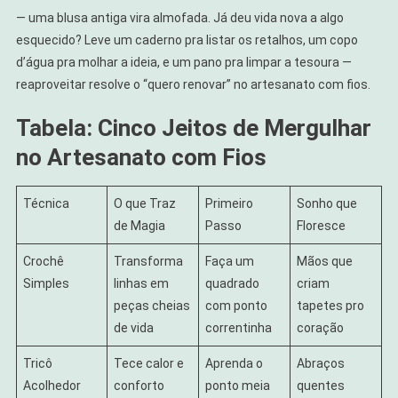
— uma blusa antiga vira almofada. Já deu vida nova a algo
esquecido? Leve um caderno pra listar os retalhos, um copo
d’água pra molhar a ideia, e um pano pra limpar a tesoura —
reaproveitar resolve o “quero renovar” no artesanato com fios.
Tabela: Cinco Jeitos de Mergulhar
no Artesanato com Fios
Técnica
O que Traz
Primeiro
Sonho que
de Magia
Passo
Floresce
Crochê
Transforma
Faça um
Mãos que
Simples
linhas em
quadrado
criam
peças cheias
com ponto
tapetes pro
de vida
correntinha
coração
Tricô
Tece calor e
Aprenda o
Abraços
Acolhedor
conforto
ponto meia
quentes