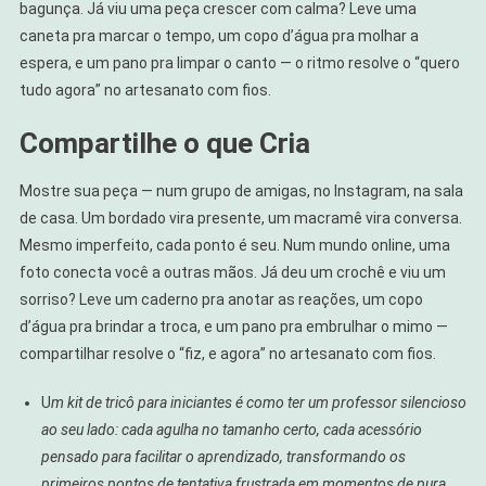
bagunça. Já viu uma peça crescer com calma? Leve uma
caneta pra marcar o tempo, um copo d’água pra molhar a
espera, e um pano pra limpar o canto — o ritmo resolve o “quero
tudo agora” no artesanato com fios.
Compartilhe o que Cria
Mostre sua peça — num grupo de amigas, no Instagram, na sala
de casa. Um bordado vira presente, um macramê vira conversa.
Mesmo imperfeito, cada ponto é seu. Num mundo online, uma
foto conecta você a outras mãos. Já deu um crochê e viu um
sorriso? Leve um caderno pra anotar as reações, um copo
d’água pra brindar a troca, e um pano pra embrulhar o mimo —
compartilhar resolve o “fiz, e agora” no artesanato com fios.
U
m kit de tricô para iniciantes é como ter um professor silencioso
ao seu lado: cada agulha no tamanho certo, cada acessório
pensado para facilitar o aprendizado, transformando os
primeiros pontos de tentativa frustrada em momentos de pura