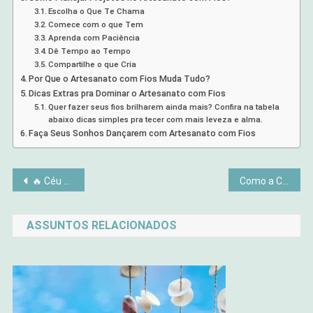
Escolha o Que Te Chama
Comece com o que Tem
Aprenda com Paciência
Dê Tempo ao Tempo
Compartilhe o que Cria
Por Que o Artesanato com Fios Muda Tudo?
Dicas Extras pra Dominar o Artesanato com Fios
Quer fazer seus fios brilharem ainda mais? Confira na tabela
abaixo dicas simples pra tecer com mais leveza e alma.
Faça Seus Sonhos Dançarem com Artesanato com Fios
Navegação
🔥 Céu de Fogo: Festival das Lanternas na Tailândia (Yi Peng) | Guia 2025
Como a Coragem Expande Sua Vida
de
ASSUNTOS RELACIONADOS
Post