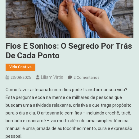
Fios E Sonhos: O Segredo Por Trás
De Cada Ponto
Vida Criativa
Liliam Virtis
Em
23/08/2025
2 Comentários
Fios
Como fazer artesanato com fios pode transformar sua vida?
E
Esta pergunta ecoa na mente de milhares de pessoas que
Sonhos:
buscam uma atividade relaxante, criativa e que traga propósito
O
para o dia a dia. O artesanato com fios – incluindo crochê, tricô,
Segredo
Por
bordado e macramê – vai muito além de uma simples técnica
Trás
manual: é uma jornada de autoconhecimento, cura e expressão
De
pessoal.