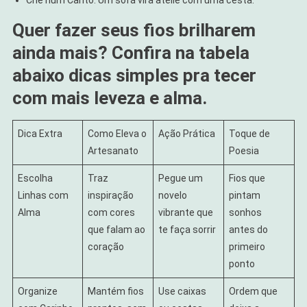
Crie num Canto: Um sofá vira ateliê com uma cesta.
Quer fazer seus fios brilharem
ainda mais? Confira na tabela
abaixo dicas simples pra tecer
com mais leveza e alma.
Dica Extra
Como Eleva o
Ação Prática
Toque de
Artesanato
Poesia
Escolha
Traz
Pegue um
Fios que
Linhas com
inspiração
novelo
pintam
Alma
com cores
vibrante que
sonhos
que falam ao
te faça sorrir
antes do
coração
primeiro
ponto
Organize
Mantém fios
Use caixas
Ordem que