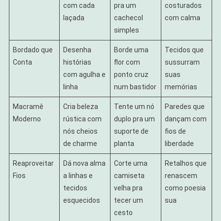
com cada
pra um
costurados
laçada
cachecol
com calma
simples
Bordado que
Desenha
Borde uma
Tecidos que
Conta
histórias
flor com
sussurram
com agulha e
ponto cruz
suas
linha
num bastidor
memórias
Macramê
Cria beleza
Tente um nó
Paredes que
Moderno
rústica com
duplo pra um
dançam com
nós cheios
suporte de
fios de
de charme
planta
liberdade
Reaproveitar
Dá nova alma
Corte uma
Retalhos que
Fios
a linhas e
camiseta
renascem
tecidos
velha pra
como poesia
esquecidos
tecer um
sua
cesto