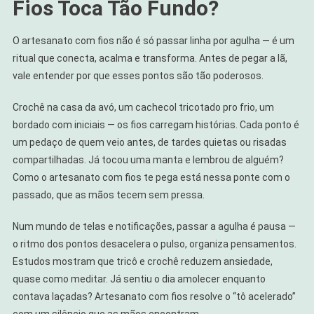
Fios Toca Tão Fundo?
O artesanato com fios não é só passar linha por agulha — é um
ritual que conecta, acalma e transforma. Antes de pegar a lã,
vale entender por que esses pontos são tão poderosos.
Crochê na casa da avó, um cachecol tricotado pro frio, um
bordado com iniciais — os fios carregam histórias. Cada ponto é
um pedaço de quem veio antes, de tardes quietas ou risadas
compartilhadas. Já tocou uma manta e lembrou de alguém?
Como o artesanato com fios te pega está nessa ponte com o
passado, que as mãos tecem sem pressa.
Num mundo de telas e notificações, passar a agulha é pausa —
o ritmo dos pontos desacelera o pulso, organiza pensamentos.
Estudos mostram que tricô e crochê reduzem ansiedade,
quase como meditar. Já sentiu o dia amolecer enquanto
contava laçadas? Artesanato com fios resolve o “tô acelerado”
com um silêncio que as mãos encontram.