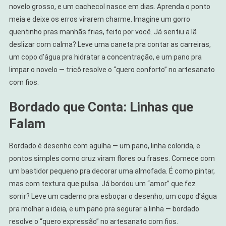
novelo grosso, e um cachecol nasce em dias. Aprenda o ponto
meia e deixe os erros virarem charme. Imagine um gorro
quentinho pras manhãs frias, feito por você. Já sentiu a lã
deslizar com calma? Leve uma caneta pra contar as carreiras,
um copo d’água pra hidratar a concentração, e um pano pra
limpar o novelo — tricô resolve o “quero conforto” no artesanato
com fios.
Bordado que Conta: Linhas que
Falam
Bordado é desenho com agulha — um pano, linha colorida, e
pontos simples como cruz viram flores ou frases. Comece com
um bastidor pequeno pra decorar uma almofada. É como pintar,
mas com textura que pulsa. Já bordou um “amor” que fez
sorrir? Leve um caderno pra esboçar o desenho, um copo d’água
pra molhar a ideia, e um pano pra segurar a linha — bordado
resolve o “quero expressão” no artesanato com fios.