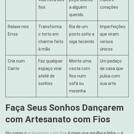
fios
a alguém
corações
querido
Relaxe nos
Transforma
Ria de um
Imperfeições
Erros
o torto em
ponto solto e
que viram
charme feito
siga tecendo
versos
à mão
únicos
Crie num
Faz qualquer
Monte uma
Um pedaço
Canto
espaço virar
cesta com
de casa que
ateliê de
fios num
pulsa com
sonhos
sofá ou
sua arte
mesinha
Faça Seus Sonhos Dançarem
com Artesanato com Fios
Viu como o
artesanato com fios
é mais que agulha e linha — é