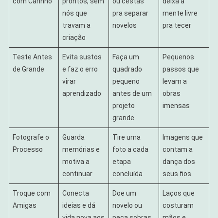
com Carinho
prontos, sem
ou cestas
deixa a
nós que
pra separar
mente livre
travam a
novelos
pra tecer
criação
Teste Antes
Evita sustos
Faça um
Pequenos
de Grande
e faz o erro
quadrado
passos que
virar
pequeno
levam a
aprendizado
antes de um
obras
projeto
imensas
grande
Fotografe o
Guarda
Tire uma
Imagens que
Processo
memórias e
foto a cada
contam a
motiva a
etapa
dança dos
continuar
concluída
seus fios
Troque com
Conecta
Doe um
Laços que
Amigas
ideias e dá
novelo ou
costuram
vida nova aos
peça sobras
mãos e