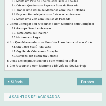
Monte um Pote de Cheiros com Ervas e Tecidos
Crie um Quadro com Papéis e Sons do Passado
Trance uma Corda de Memórias com Fios e Retalhos
Faça um Porta-Objetos com Caixas e Lembranças
Molde uma Vela com Cheiros do Passado
Como Começar Seu Artesanato com Memória sem Complicar
Garimpe Suas Lembranças
Teste Antes de Finalizar
Misture sem Regra
Por Que Artesanato com Memória Transforma o Lar e Você
Um Canto que É Puro Você
Orgulho de Criar com o Coração
Sentidos que Ficam pra Sempre
Dicas Extras pra Artesanato com Memória Brilhar
Crie Artesanato com Memória e Dê Vida ao Seu Lar Hoje
Navegação
Silêncio que Cura: Como Momentos Quietos Melhoram Sua Vida
Paredes Sem Graça? Resolva com Decoração Criativa e Barata
de
ASSUNTOS RELACIONADOS
Post