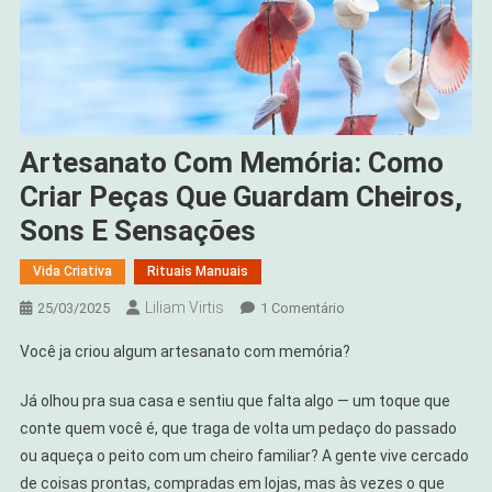
Artesanato Com Memória: Como
Criar Peças Que Guardam Cheiros,
Sons E Sensações
Vida Criativa
Rituais Manuais
Liliam Virtis
Em
25/03/2025
1 Comentário
Artesanato
Você ja criou algum artesanato com memória?
Com
Memória:
Já olhou pra sua casa e sentiu que falta algo — um toque que
Como
conte quem você é, que traga de volta um pedaço do passado
Criar
ou aqueça o peito com um cheiro familiar? A gente vive cercado
Peças
de coisas prontas, compradas em lojas, mas às vezes o que
Que