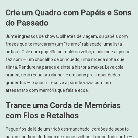
Crie um Quadro com Papéis e Sons
do Passado
Junte ingressos de shows, bilhetes de viagem, ou papéis com
frases que te marcaram (um “te amo” rabiscado, uma lista
antiga). Cole num papelão ou moldura velha, e adicione algo que
faz som — um chocalho de brinquedo, uma moeda solta que
tilinta. Pendure na parede e sinta a história mexer. Leve cola
branca, uma régua pra alinhar, e um pano pra limpar dedos
grudentos — o quadro resolve a parede vazia com um
artesanato com memória que fala e ecoa.
Trance uma Corda de Memórias
com Fios e Retalhos
Pegue fios de lã de um tricô desmanchado, cordões de sapato
gastos, ou tiras de tecido de roupas velhas. Trance tudo junto —