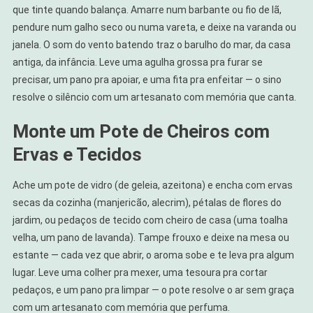
que tinte quando balança. Amarre num barbante ou fio de lã,
pendure num galho seco ou numa vareta, e deixe na varanda ou
janela. O som do vento batendo traz o barulho do mar, da casa
antiga, da infância. Leve uma agulha grossa pra furar se
precisar, um pano pra apoiar, e uma fita pra enfeitar — o sino
resolve o silêncio com um artesanato com memória que canta.
Monte um Pote de Cheiros com
Ervas e Tecidos
Ache um pote de vidro (de geleia, azeitona) e encha com ervas
secas da cozinha (manjericão, alecrim), pétalas de flores do
jardim, ou pedaços de tecido com cheiro de casa (uma toalha
velha, um pano de lavanda). Tampe frouxo e deixe na mesa ou
estante — cada vez que abrir, o aroma sobe e te leva pra algum
lugar. Leve uma colher pra mexer, uma tesoura pra cortar
pedaços, e um pano pra limpar — o pote resolve o ar sem graça
com um artesanato com memória que perfuma.