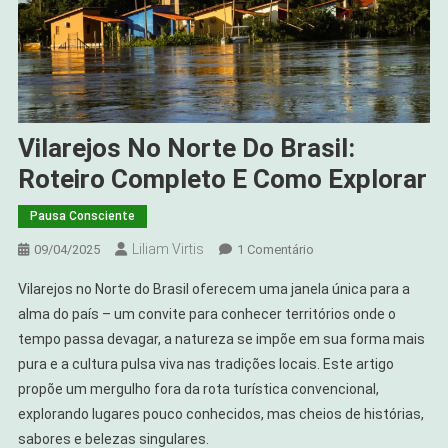
Vilarejos No Norte Do Brasil:
Roteiro Completo E Como Explorar
Pausa Consciente
Liliam Virtis
Em
09/04/2025
1 Comentário
Vilarejos
Vilarejos no Norte do Brasil oferecem uma janela única para a
No
alma do país – um convite para conhecer territórios onde o
Norte
tempo passa devagar, a natureza se impõe em sua forma mais
Do
pura e a cultura pulsa viva nas tradições locais. Este artigo
Brasil:
Roteiro
propõe um mergulho fora da rota turística convencional,
Completo
explorando lugares pouco conhecidos, mas cheios de histórias,
E
sabores e belezas singulares.