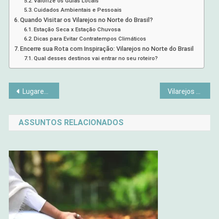
Valorize os Guias Locais
Cuidados Ambientais e Pessoais
Quando Visitar os Vilarejos no Norte do Brasil?
Estação Seca x Estação Chuvosa
Dicas para Evitar Contratempos Climáticos
Encerre sua Rota com Inspiração: Vilarejos no Norte do Brasil
Qual desses destinos vai entrar no seu roteiro?
Navegação
Lugares Incríveis no Mundo Que Poucos Conseguem Visitar
Vilarejos Brasileiros que Você Precisa Conhecer
de
ASSUNTOS RELACIONADOS
Post