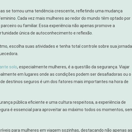
nhas se tornou uma tendência crescente, refletindo uma mudança
 feminino. Cada vez mais mulheres ao redor do mundo têm optado por
parceiro ou familiar. Essa experiência não apenas promove a
tunidade única de autoconhecimento e reflexão.
itmo, escolha suas atividades e tenha total controle sobre sua jornada
quecedora.
jante solo
, especialmente mulheres, é a questão da segurança. Viajar
cipalmente em lugares onde as condições podem ser desafiadoras ou o
a de destinos seguros é um dos fatores mais importantes na hora de
rança pública eficiente e uma cultura respeitosa, a experiência de
 segura é essencial para aproveitar ao máximo todos os momentos, se
ncríveis para mulheres em viagem sozinhas, destacando não apenas a