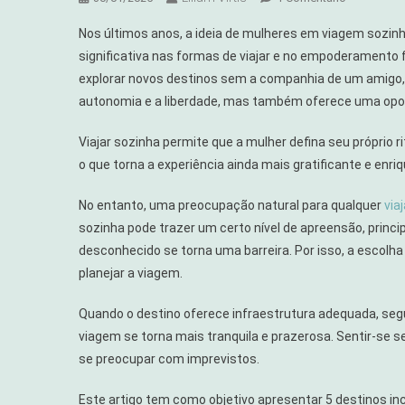
5
Nos últimos anos, a ideia de mulheres em viagem sozi
Destinos
significativa nas formas de viajar e no empoderamento
Incríveis
explorar novos destinos sem a companhia de um amigo, 
Para
autonomia e a liberdade, mas também oferece uma opor
Mulheres
Em
Viajar sozinha permite que a mulher defina seu próprio r
Viagem
Sozinhas
o que torna a experiência ainda mais gratificante e enri
Com
No entanto, uma preocupação natural para qualquer
Segurança
via
sozinha pode trazer um certo nível de apreensão, prin
desconhecido se torna uma barreira. Por isso, a escolh
planejar a viagem.
Quando o destino oferece infraestrutura adequada, segu
viagem se torna mais tranquila e prazerosa. Sentir-se
se preocupar com imprevistos.
Este artigo tem como objetivo apresentar 5 destinos i