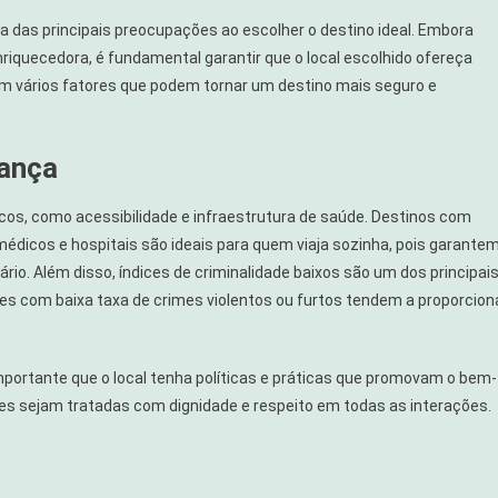
 das principais preocupações ao escolher o destino ideal. Embora
 enriquecedora, é fundamental garantir que o local escolhido ofereça
em vários fatores que podem tornar um destino mais seguro e
rança
s, como acessibilidade e infraestrutura de saúde. Destinos com
médicos e hospitais são ideais para quem viaja sozinha, pois garante
rio. Além disso, índices de criminalidade baixos são um dos principai
es com baixa taxa de crimes violentos ou furtos tendem a proporcion
importante que o local tenha políticas e práticas que promovam o bem-
res sejam tratadas com dignidade e respeito em todas as interações.