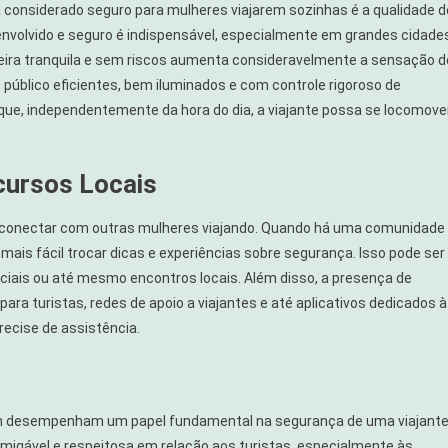
a considerado seguro para mulheres viajarem sozinhas é a qualidade d
nvolvido e seguro é indispensável, especialmente em grandes cidade
neira tranquila e sem riscos aumenta consideravelmente a sensação d
úblico eficientes, bem iluminados e com controle rigoroso de
ue, independentemente da hora do dia, a viajante possa se locomove
cursos Locais
se conectar com outras mulheres viajando. Quando há uma comunidade
 mais fácil trocar dicas e experiências sobre segurança. Isso pode ser
ociais ou até mesmo encontros locais. Além disso, a presença de
ara turistas, redes de apoio a viajantes e até aplicativos dedicados à
recise de assistência.
bém desempenham um papel fundamental na segurança de uma viajante
migável e respeitosa em relação aos turistas, especialmente às