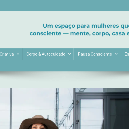
ltive bem-estar e encontre seu propósito. Inspiração diária para uma 
Criativa
Corpo & Autocuidado
Pausa Consciente
Es