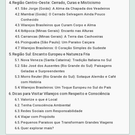
Região Centro-Oeste: Cerrado, Curas e Misticismo
São Jorge (Goiás): A Alma da Chapada dos Veadeiros
Mambaí (Goiás): O Cerrado Selvagem Ainda Pouco
Conhecido
Vilarejos Brasileiros que Curam Corpo e Alma
Ibitipoca (Minas Gerais): Encanto nas Alturas
Carrancas (Minas Gerais): A Terra das Cachoeiras
Picinguaba (São Paulo): Um Paraíso Caiçara
Vilarejos Brasileiros: O Coração Simples do Sudeste
Região Sul: Encanto Europeu e Natureza Fria
Nova Veneza (Santa Catarina): Tradição Italiana no Sul
São José dos Ausentes (Rio Grande do Sul): Paisagens
Geladas e Surpreendentes
Morro Reuter (Rio Grande do Sul): Sotaque Alemão e Café
com História
Vilarejos Brasileiros: Um Toque Europeu no Sul do País
Dicas para Visitar Vilarejos com Respeito e Consciência
Valorize o que é Local
Tenha Consciência Ambiental
Redes Sociais com Responsabilidade
Viajar com Propósito
Pequenos Paraísos que Transformam Grandes Viagens
Quer explorar mais?