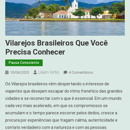
Vilarejos Brasileiros Que Você
Precisa Conhecer
Pausa Consciente
Liliam Virtis
Em
10/04/2025
4 Comentários
Vilarejos
Os Vilarejos brasileiros vêm despertando o interesse de
Brasileiros
viajantes que desejam escapar do ritmo frenético das grandes
Que
cidades e se reconectar com o que é essencial. Em um mundo
Você
cada vez mais acelerado, em que os compromissos se
Precisa
Conhecer
acumulam e o tempo parece escorrer pelos dedos, cresce a
procura por experiências que tragam calma, autenticidade e
contato verdadeiro com a natureza e com as pessoas.