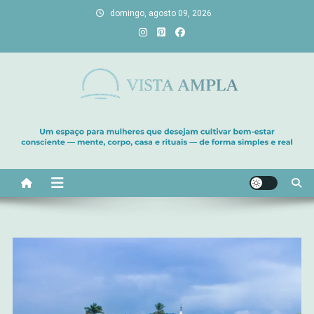
Skip
domingo, agosto 09, 2026
to
content
Vista Ampla
Transforme sua casa em lar, descubra viagens únicas, cultive
bem-estar e encontre seu propósito. Inspiração diária para uma
vida com mais luz e significado!