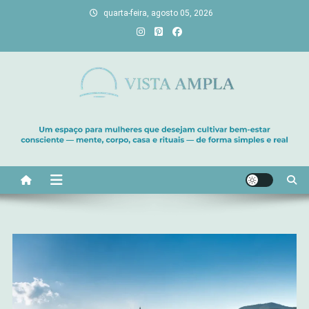
Skip
quarta-feira, agosto 05, 2026
to
content
Vista Ampla
Transforme sua casa em lar, descubra viagens únicas, cultive
bem-estar e encontre seu propósito. Inspiração diária para uma
vida com mais luz e significado!