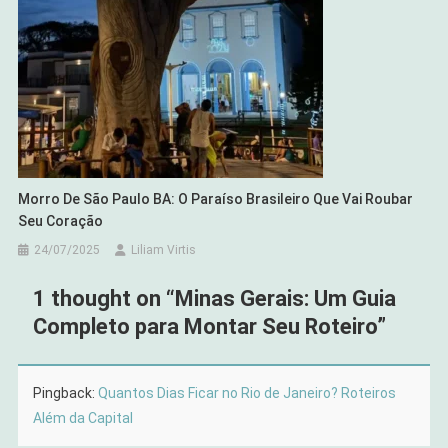
Morro De São Paulo BA: O Paraíso Brasileiro Que Vai Roubar
Seu Coração
24/07/2025
Liliam Virtis
1 thought on “
Minas Gerais: Um Guia
Completo para Montar Seu Roteiro
”
Pingback:
Quantos Dias Ficar no Rio de Janeiro? Roteiros
Além da Capital