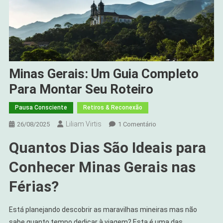
Minas Gerais: Um Guia Completo
Para Montar Seu Roteiro
Pausa Consciente
Retiros & Reconexão
Liliam Virtis
Em
26/08/2025
1 Comentário
Minas
Quantos Dias São Ideais para
Gerais:
Um
Conhecer Minas Gerais nas
Guia
Completo
Férias?
Para
Montar
Está planejando descobrir as maravilhas mineiras mas não
Seu
sabe quanto tempo dedicar à viagem? Esta é uma das