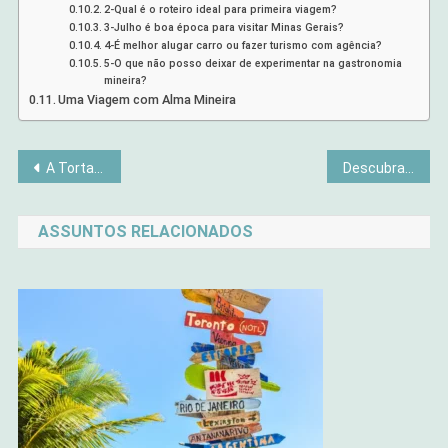
2-Qual é o roteiro ideal para primeira viagem?
3-Julho é boa época para visitar Minas Gerais?
4-É melhor alugar carro ou fazer turismo com agência?
5-O que não posso deixar de experimentar na gastronomia
mineira?
Uma Viagem com Alma Mineira
Navegação
A Torta de Chocolate Mais Fácil do Mundo (Sem Forno!)
Descubra os 5 Exercícios Mais Eficazes para Acabar com Dores nas Costas em Casa
de
ASSUNTOS RELACIONADOS
Post