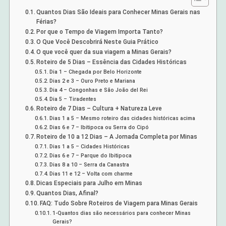
Quantos Dias São Ideais para Conhecer Minas Gerais nas
Férias?
Por que o Tempo de Viagem Importa Tanto?
O Que Você Descobrirá Neste Guia Prático
O que você quer da sua viagem a Minas Gerais?
Roteiro de 5 Dias – Essência das Cidades Históricas
Dia 1 – Chegada por Belo Horizonte
Dias 2 e 3 – Ouro Preto e Mariana
Dia 4 – Congonhas e São João del Rei
Dia 5 – Tiradentes
Roteiro de 7 Dias – Cultura + Natureza Leve
Dias 1 a 5 – Mesmo roteiro das cidades históricas acima
Dias 6 e 7 – Ibitipoca ou Serra do Cipó
Roteiro de 10 a 12 Dias – A Jornada Completa por Minas
Dias 1 a 5 – Cidades Históricas
Dias 6 e 7 – Parque do Ibitipoca
Dias 8 a 10 – Serra da Canastra
Dias 11 e 12 – Volta com charme
Dicas Especiais para Julho em Minas
Quantos Dias, Afinal?
FAQ: Tudo Sobre Roteiros de Viagem para Minas Gerais
1-Quantos dias são necessários para conhecer Minas
Gerais?