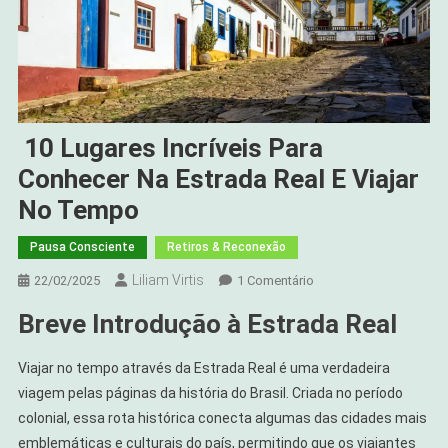
10 Lugares Incríveis Para
Conhecer Na Estrada Real E Viajar
No Tempo
Pausa Consciente
Retiros & Reconexão
Liliam Virtis
Em
22/02/2025
1 Comentário
10
Breve Introdução à Estrada Real
Lugares
Incríveis
Viajar no tempo através da Estrada Real é uma verdadeira
Para
viagem pelas páginas da história do Brasil. Criada no período
Conhecer
colonial, essa rota histórica conecta algumas das cidades mais
Na
Estrada
emblemáticas e culturais do país, permitindo que os viajantes