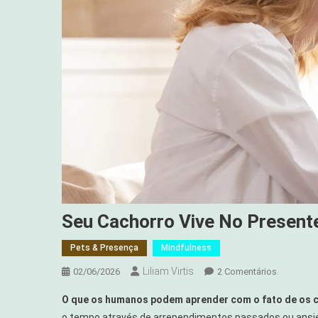
Seu Cachorro Vive No Presente
Pets & Presença
Mindfulness
Liliam Virtis
Em
02/06/2026
2 Comentários
Seu
O que os humanos podem aprender com o fato de os 
Cachorro
o tempo através de arrependimentos passados ou ansie