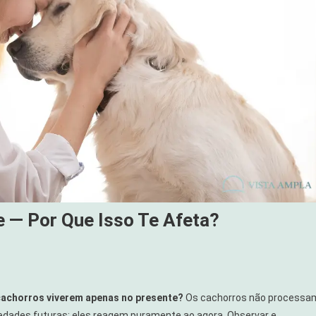
 — Por Que Isso Te Afeta?
cachorros viverem apenas no presente?
Os cachorros não processa
dades futuras; eles reagem puramente ao agora. Observar e