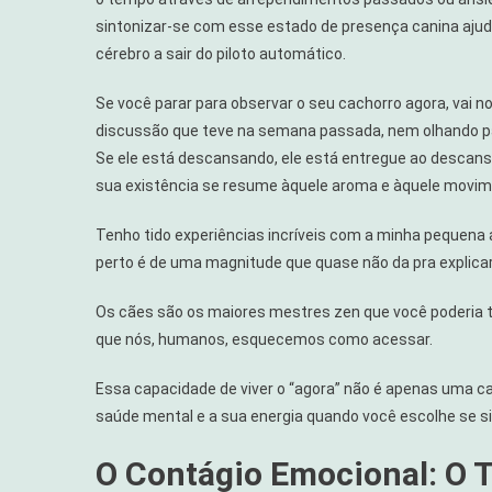
Vive
sintonizar-se com esse estado de presença canina ajud
No
cérebro a sair do piloto automático.
Presente
—
Se você parar para observar o seu cachorro agora, vai 
Por
Que
discussão que teve na semana passada, nem olhando p
Isso
Se ele está descansando, ele está entregue ao descanso
Te
sua existência se resume àquele aroma e àquele movim
Afeta?
Tenho tido experiências incríveis com a minha pequena 
perto é de uma magnitude que quase não da pra explicar
Os cães são os maiores mestres zen que você poderia t
que nós, humanos, esquecemos como acessar.
Essa capacidade de viver o “agora” não é apenas uma ca
saúde mental e a sua energia quando você escolhe se s
O Contágio Emocional: O T