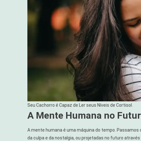
Seu Cachorro é Capaz de Ler seus Níveis de Cortisol.
A Mente Humana no Futuro
A mente humana é uma máquina do tempo. Passamos ce
da culpa e da nostalgia, ou projetadas no futuro atravé