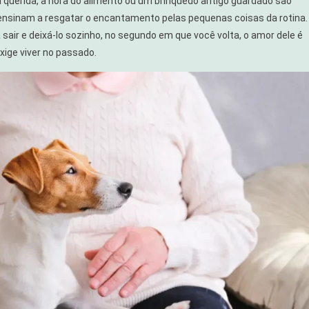
uerida, a hora do alimento ou um brinquedo antigo guardado são
 ensinam a resgatar o encantamento pelas pequenas coisas da rotina.
 sair e deixá-lo sozinho, no segundo em que você volta, o amor dele é
xige viver no passado.