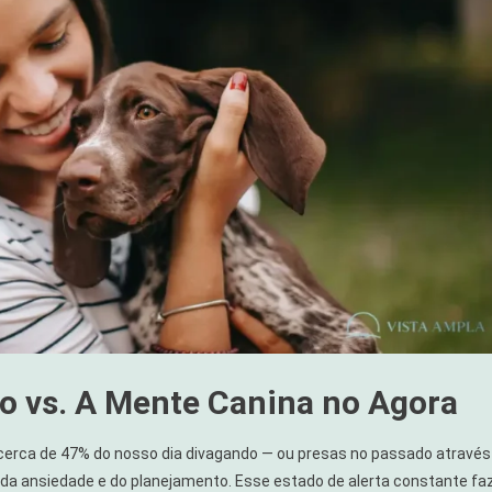
 vs. A Mente Canina no Agora
rca de 47% do nosso dia divagando — ou presas no passado através
s da ansiedade e do planejamento. Esse estado de alerta constante fa