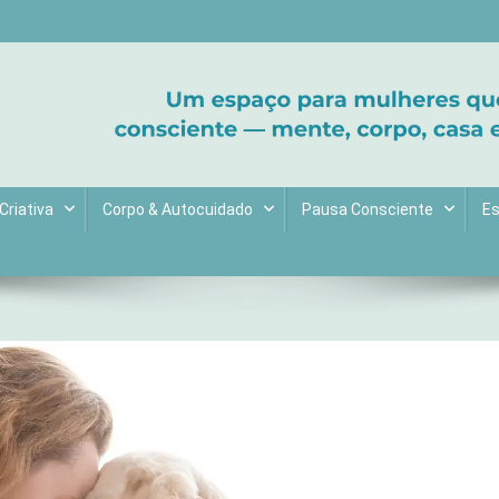
ltive bem-estar e encontre seu propósito. Inspiração diária para uma 
Criativa
Corpo & Autocuidado
Pausa Consciente
Es