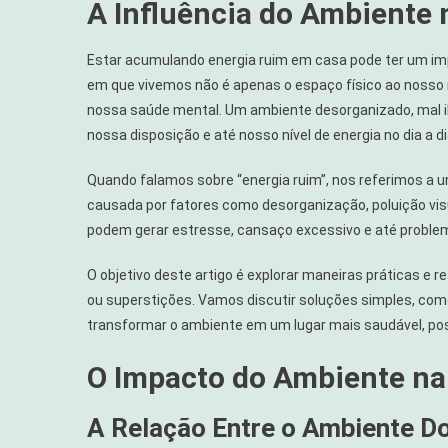
A Influência do Ambiente 
Casa
Pode
Estar
Estar acumulando energia ruim em casa pode ter um im
Acumulan
em que vivemos não é apenas o espaço físico ao nosso
Energia
nossa saúde mental. Um ambiente desorganizado, mal i
Ruim
nossa disposição e até nosso nível de energia no dia a di
Quando falamos sobre “energia ruim”, nos referimos a
causada por fatores como desorganização, poluição visu
podem gerar estresse, cansaço excessivo e até problema
O objetivo deste artigo é explorar maneiras práticas e 
ou superstições. Vamos discutir soluções simples, com
transformar o ambiente em um lugar mais saudável, posi
O Impacto do Ambiente na
A Relação Entre o Ambiente D