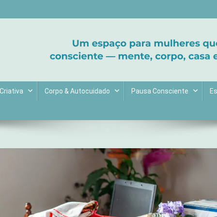
ltive bem-estar e encontre seu propósito. Inspiração diária para uma 
Criativa
Corpo & Autocuidado
Pausa Consciente
Es