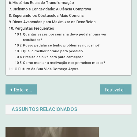
Histórias Reais de Transformação
Ciclismo e Longevidade: A Ciência Comprova
Superando os Obstáculos Mais Comuns
Dicas Avançadas para Maximizar os Benefícios
Perguntas Frequentes
Quantas vezes por semana devo pedalar para ver
resultados?
Posso pedalar se tenho problemas no joelho?
Qual o melhor horário para pedalar?
Preciso de bike cara para começar?
Como manter a motivação nos primeiros meses?
O Futuro da Sua Vida Começa Agora
Navegação
Roteiro 3 Dias Campos do Jordão no Inverno
Festival de Inverno Campos do Jordão 2025
de
ASSUNTOS RELACIONADOS
Post