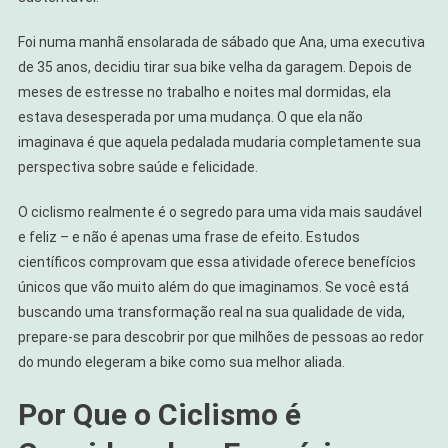
Segredo
Para
Foi numa manhã ensolarada de sábado que Ana, uma executiva
Uma
de 35 anos, decidiu tirar sua bike velha da garagem. Depois de
Vida
meses de estresse no trabalho e noites mal dormidas, ela
Saudável
estava desesperada por uma mudança. O que ela não
E
imaginava é que aquela pedalada mudaria completamente sua
Feliz
perspectiva sobre saúde e felicidade.
O ciclismo realmente é o segredo para uma vida mais saudável
e feliz – e não é apenas uma frase de efeito. Estudos
científicos comprovam que essa atividade oferece benefícios
únicos que vão muito além do que imaginamos. Se você está
buscando uma transformação real na sua qualidade de vida,
prepare-se para descobrir por que milhões de pessoas ao redor
do mundo elegeram a bike como sua melhor aliada.
Por Que o Ciclismo é