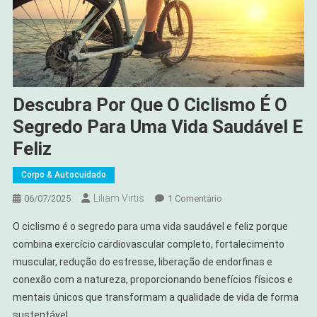
Descubra Por Que O Ciclismo É O
Segredo Para Uma Vida Saudável E
Feliz
Corpo & Autocuidado
Liliam Virtis
Em
06/07/2025
1 Comentário
Descubra
O ciclismo é o segredo para uma vida saudável e feliz porque
Por
combina exercício cardiovascular completo, fortalecimento
Que
muscular, redução do estresse, liberação de endorfinas e
O
conexão com a natureza, proporcionando benefícios físicos e
Ciclismo
É
mentais únicos que transformam a qualidade de vida de forma
O
sustentável.