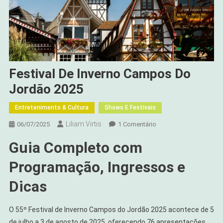
Festival De Inverno Campos Do
Jordão 2025
Entretenimento & Cultura
Shows E Festivais
Liliam Virtis
Em
06/07/2025
1 Comentário
Festival
Guia Completo com
De
Inverno
Programação, Ingressos e
Campos
Do
Dicas
Jordão
2025
O 55º Festival de Inverno Campos do Jordão 2025 acontece de 5
de julho a 3 de agosto de 2025, oferecendo 76 apresentações