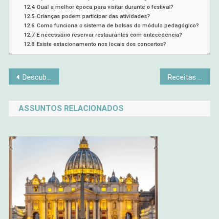
Qual a melhor época para visitar durante o festival?
Crianças podem participar das atividades?
Como funciona o sistema de bolsas do módulo pedagógico?
É necessário reservar restaurantes com antecedência?
Existe estacionamento nos locais dos concertos?
Navegação
Descubra Por Que o Ciclismo é o Segredo para uma Vida Saudável e Feliz
Receitas saudáveis com aveia para o café da manhã
de
ASSUNTOS RELACIONADOS
Post