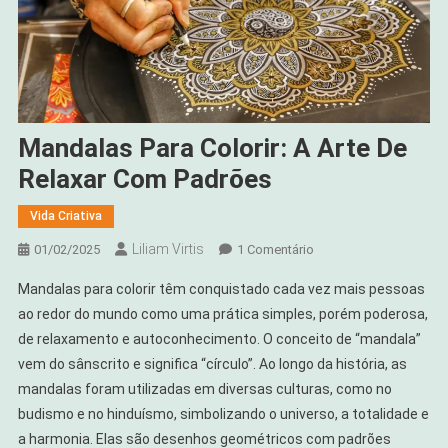
Mandalas Para Colorir: A Arte De
Relaxar Com Padrões
Vida Criativa
Liliam Virtis
Em
01/02/2025
1 Comentário
Mandalas
Mandalas para colorir têm conquistado cada vez mais pessoas
Para
ao redor do mundo como uma prática simples, porém poderosa,
Colorir:
de relaxamento e autoconhecimento. O conceito de “mandala”
A
vem do sânscrito e significa “círculo”. Ao longo da história, as
Arte
De
mandalas foram utilizadas em diversas culturas, como no
Relaxar
budismo e no hinduísmo, simbolizando o universo, a totalidade e
Com
a harmonia. Elas são desenhos geométricos com padrões