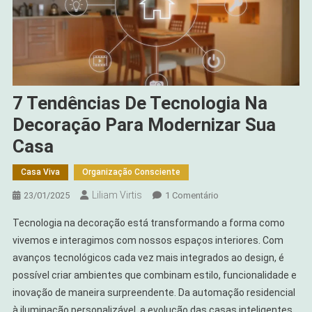
7 Tendências De Tecnologia Na
Decoração Para Modernizar Sua
Casa
Casa Viva
Organização Consciente
Liliam Virtis
Em
23/01/2025
1 Comentário
7
Tecnologia na decoração está transformando a forma como
Tendências
vivemos e interagimos com nossos espaços interiores. Com
De
avanços tecnológicos cada vez mais integrados ao design, é
Tecnologia
possível criar ambientes que combinam estilo, funcionalidade e
Na
Decoração
inovação de maneira surpreendente. Da automação residencial
Para
à iluminação personalizável, a evolução das casas inteligentes