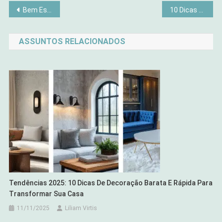
Navegação
Bem Estar Social, 10 benefícios para o Seu Bem Estar Pessoal
10 Dicas de Decoração Espiritual para o Bem Estar no Seu Lar
de
ASSUNTOS RELACIONADOS
Post
Tendências 2025: 10 Dicas De Decoração Barata E Rápida Para
Transformar Sua Casa
11/11/2025
Liliam Virtis