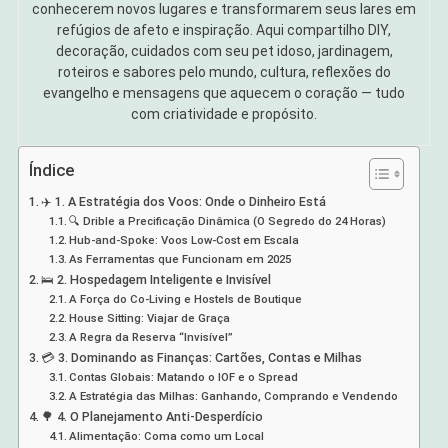
conhecerem novos lugares e transformarem seus lares em
refúgios de afeto e inspiração. Aqui compartilho DIY,
decoração, cuidados com seu pet idoso, jardinagem,
roteiros e sabores pelo mundo, cultura, reflexões do
evangelho e mensagens que aquecem o coração — tudo
com criatividade e propósito.
Índice
✈️ 1. A Estratégia dos Voos: Onde o Dinheiro Está
🔍 Drible a Precificação Dinâmica (O Segredo do 24 Horas)
Hub-and-Spoke: Voos Low-Cost em Escala
As Ferramentas que Funcionam em 2025
🛌 2. Hospedagem Inteligente e Invisível
A Força do Co-Living e Hostels de Boutique
House Sitting: Viajar de Graça
A Regra da Reserva “Invisível”
💳 3. Dominando as Finanças: Cartões, Contas e Milhas
Contas Globais: Matando o IOF e o Spread
A Estratégia das Milhas: Ganhando, Comprando e Vendendo
🌳 4. O Planejamento Anti-Desperdício
Alimentação: Coma como um Local