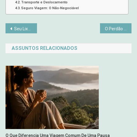
Transporte e Deslocamento
Seguro Viagem: O Não-Negociável
Navegação
Seu Lixo Vira Renda: 5 Projetos Fáceis de Artesanato Simples e Sustentável
O Perdão Libertador: Quando a Compreensão Transforma a Sua Vida
de
ASSUNTOS RELACIONADOS
Post
O Que Diferencia Uma Viagem Comum De Uma Pausa