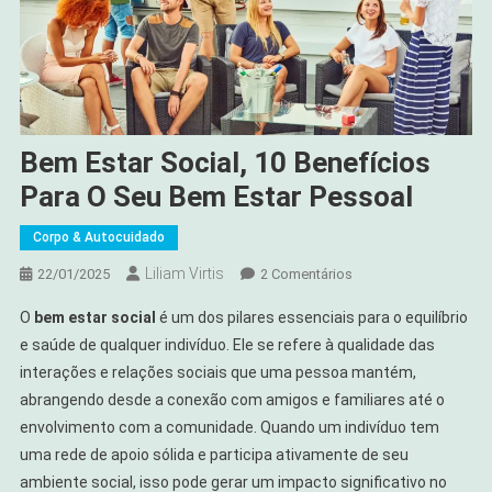
Bem Estar Social, 10 Benefícios
Para O Seu Bem Estar Pessoal
Corpo & Autocuidado
Liliam Virtis
Em
22/01/2025
2 Comentários
Bem
O
bem estar social
é um dos pilares essenciais para o equilíbrio
Estar
e saúde de qualquer indivíduo. Ele se refere à qualidade das
Social,
interações e relações sociais que uma pessoa mantém,
10
abrangendo desde a conexão com amigos e familiares até o
Benefícios
Para
envolvimento com a comunidade. Quando um indivíduo tem
O
uma rede de apoio sólida e participa ativamente de seu
Seu
ambiente social, isso pode gerar um impacto significativo no