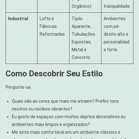
Orgânico).
tranquilidade.
Industrial
Lofts e
Tijolo
Ambientes
Fábricas
Aparente,
com pé-
Reformadas
Tubulações
direito alto e
Expostas,
personalidad
Metal e
e forte.
Concreto.
Como Descobrir Seu Estilo
Pergunte-se:
Quais são as cores que mais me atraem? Prefiro tons
neutros ou núcleos vibrantes?
Eu gosto de espaços com muitos objetos decorativos ou
ambientes mais limpos e organizados?
Me sinto mais confortável em um ambiente clássico e