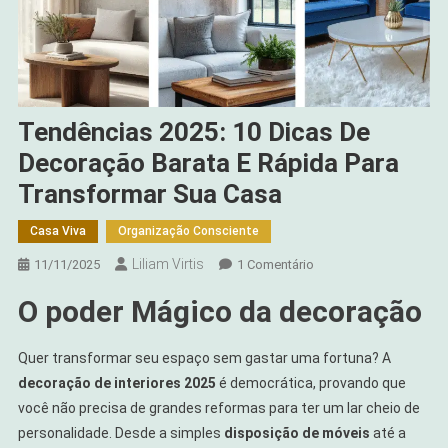
Tendências 2025: 10 Dicas De
Decoração Barata E Rápida Para
Transformar Sua Casa
Casa Viva
Organização Consciente
Liliam Virtis
Em
11/11/2025
1 Comentário
Tendências
O poder Mágico da decoração
2025:
10
Dicas
Quer transformar seu espaço sem gastar uma fortuna? A
De
decoração de interiores 2025
é democrática, provando que
Decoração
você não precisa de grandes reformas para ter um lar cheio de
Barata
personalidade. Desde a simples
disposição de móveis
até a
E