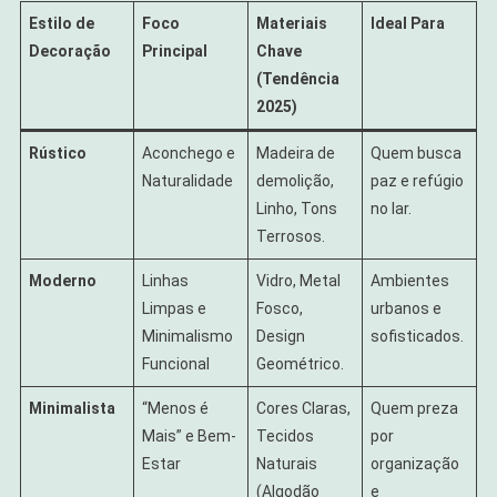
Estilo de
Foco
Materiais
Ideal Para
Decoração
Principal
Chave
(Tendência
2025)
Rústico
Aconchego e
Madeira de
Quem busca
Naturalidade
demolição,
paz e refúgio
Linho, Tons
no lar.
Terrosos.
Moderno
Linhas
Vidro, Metal
Ambientes
Limpas e
Fosco,
urbanos e
Minimalismo
Design
sofisticados.
Funcional
Geométrico.
Minimalista
“Menos é
Cores Claras,
Quem preza
Mais” e Bem-
Tecidos
por
Estar
Naturais
organização
(Algodão
e