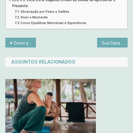
Presente
Obcecação por Fotos e Selfies
Viver o Momento
Como Equilibrar Memórias e Experiência
Navegação
Cores que Adoecem: O Impacto da Decoração no Seu Humor
Sua Casa Pode Estar Acumulando Energia Ruim
de
ASSUNTOS RELACIONADOS
Post