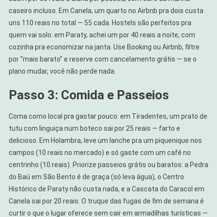
caseiro incluso. Em Canela, um quarto no Airbnb pra dois custa
uns 110 reais no total — 55 cada. Hostels são perfeitos pra
quem vai solo: em Paraty, achei um por 40 reais a noite, com
cozinha pra economizar na janta. Use Booking ou Airbnb, filtre
por “mais barato” e reserve com cancelamento grátis — se o
plano mudar, você não perde nada.
Passo 3: Comida e Passeios
Coma como local pra gastar pouco: em Tiradentes, um prato de
tutu com linguiça num boteco sai por 25 reais — farto e
delicioso. Em Holambra, leve um lanche pra um piquenique nos
campos (10 reais no mercado) e só gaste com um café no
centrinho (10 reais). Priorize passeios grátis ou baratos: a Pedra
do Baú em São Bento é de graça (só leva água), o Centro
Histórico de Paraty não custa nada, e a Cascata do Caracol em
Canela sai por 20 reais. O truque das fugas de fim de semana é
curtir o que o lugar oferece sem cair em armadilhas turísticas —