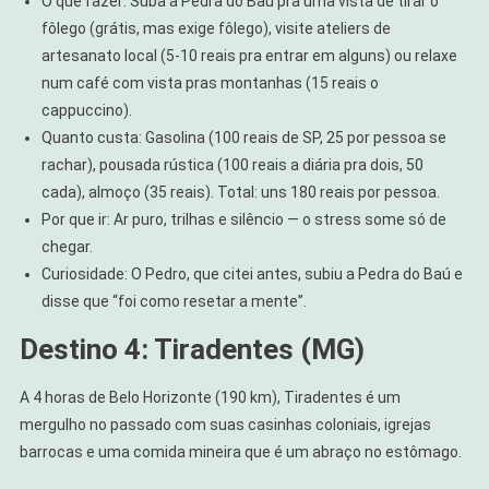
O que fazer: Suba a Pedra do Baú pra uma vista de tirar o
fôlego (grátis, mas exige fôlego), visite ateliers de
artesanato local (5-10 reais pra entrar em alguns) ou relaxe
num café com vista pras montanhas (15 reais o
cappuccino).
Quanto custa: Gasolina (100 reais de SP, 25 por pessoa se
rachar), pousada rústica (100 reais a diária pra dois, 50
cada), almoço (35 reais). Total: uns 180 reais por pessoa.
Por que ir: Ar puro, trilhas e silêncio — o stress some só de
chegar.
Curiosidade: O Pedro, que citei antes, subiu a Pedra do Baú e
disse que “foi como resetar a mente”.
Destino 4: Tiradentes (MG)
A 4 horas de Belo Horizonte (190 km), Tiradentes é um
mergulho no passado com suas casinhas coloniais, igrejas
barrocas e uma comida mineira que é um abraço no estômago.