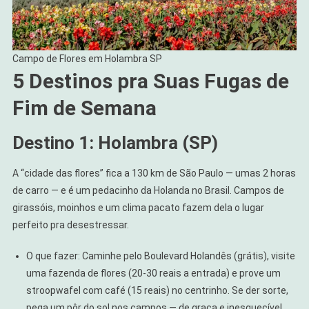
Campo de Flores em Holambra SP
5 Destinos pra Suas Fugas de
Fim de Semana
Destino 1: Holambra (SP)
A “cidade das flores” fica a 130 km de São Paulo — umas 2 horas
de carro — e é um pedacinho da Holanda no Brasil. Campos de
girassóis, moinhos e um clima pacato fazem dela o lugar
perfeito pra desestressar.
O que fazer: Caminhe pelo Boulevard Holandês (grátis), visite
uma fazenda de flores (20-30 reais a entrada) e prove um
stroopwafel com café (15 reais) no centrinho. Se der sorte,
pega um pôr do sol nos campos — de graça e inesquecível.