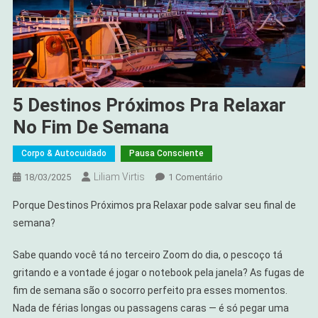
5 Destinos Próximos Pra Relaxar
No Fim De Semana
Corpo & Autocuidado
Pausa Consciente
Liliam Virtis
Em
18/03/2025
1 Comentário
5
Porque Destinos Próximos pra Relaxar pode salvar seu final de
Destinos
semana?
Próximos
Pra
Sabe quando você tá no terceiro Zoom do dia, o pescoço tá
Relaxar
gritando e a vontade é jogar o notebook pela janela? As fugas de
No
fim de semana são o socorro perfeito pra esses momentos.
Fim
De
Nada de férias longas ou passagens caras — é só pegar uma