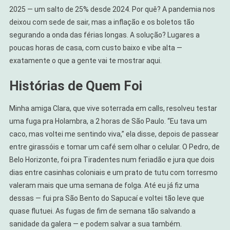
2025 — um salto de 25% desde 2024. Por quê? A pandemia nos
deixou com sede de sair, mas a inflação e os boletos tão
segurando a onda das férias longas. A solução? Lugares a
poucas horas de casa, com custo baixo e vibe alta —
exatamente o que a gente vai te mostrar aqui.
Histórias de Quem Foi
Minha amiga Clara, que vive soterrada em calls, resolveu testar
uma fuga pra Holambra, a 2 horas de São Paulo. “Eu tava um
caco, mas voltei me sentindo viva,” ela disse, depois de passear
entre girassóis e tomar um café sem olhar o celular. O Pedro, de
Belo Horizonte, foi pra Tiradentes num feriadão e jura que dois
dias entre casinhas coloniais e um prato de tutu com torresmo
valeram mais que uma semana de folga. Até eu já fiz uma
dessas — fui pra São Bento do Sapucaí e voltei tão leve que
quase flutuei. As fugas de fim de semana tão salvando a
sanidade da galera — e podem salvar a sua também.