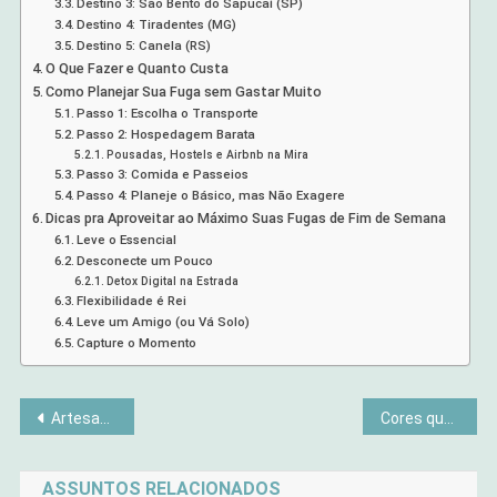
Destino 3: São Bento do Sapucaí (SP)
Destino 4: Tiradentes (MG)
Destino 5: Canela (RS)
O Que Fazer e Quanto Custa
Como Planejar Sua Fuga sem Gastar Muito
Passo 1: Escolha o Transporte
Passo 2: Hospedagem Barata
Pousadas, Hostels e Airbnb na Mira
Passo 3: Comida e Passeios
Passo 4: Planeje o Básico, mas Não Exagere
Dicas pra Aproveitar ao Máximo Suas Fugas de Fim de Semana
Leve o Essencial
Desconecte um Pouco
Detox Digital na Estrada
Flexibilidade é Rei
Leve um Amigo (ou Vá Solo)
Capture o Momento
Navegação
Artesanato Hippie: Passo a Passo para Criar Peças Únicas
Cores que Adoecem: O Impacto da Decoração no Seu Humor
de
ASSUNTOS RELACIONADOS