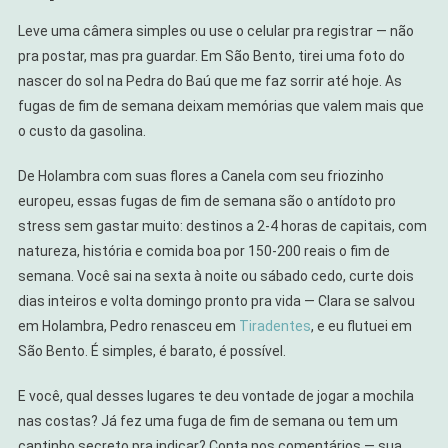
Leve uma câmera simples ou use o celular pra registrar — não
pra postar, mas pra guardar. Em São Bento, tirei uma foto do
nascer do sol na Pedra do Baú que me faz sorrir até hoje. As
fugas de fim de semana deixam memórias que valem mais que
o custo da gasolina.
De Holambra com suas flores a Canela com seu friozinho
europeu, essas fugas de fim de semana são o antídoto pro
stress sem gastar muito: destinos a 2-4 horas de capitais, com
natureza, história e comida boa por 150-200 reais o fim de
semana. Você sai na sexta à noite ou sábado cedo, curte dois
dias inteiros e volta domingo pronto pra vida — Clara se salvou
em Holambra, Pedro renasceu em
Tiradentes
, e eu flutuei em
São Bento. É simples, é barato, é possível.
E você, qual desses lugares te deu vontade de jogar a mochila
nas costas? Já fez uma fuga de fim de semana ou tem um
cantinho secreto pra indicar? Conta nos comentários — sua