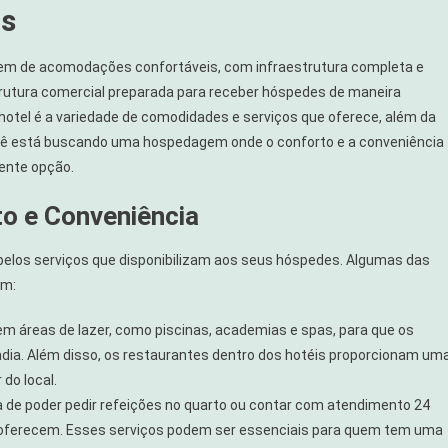
os
m de acomodações confortáveis, com infraestrutura completa e
trutura comercial preparada para receber hóspedes de maneira
um hotel é a variedade de comodidades e serviços que oferece, além da
cê está buscando uma hospedagem onde o conforto e a conveniência
lente opção.
o e Conveniência
pelos serviços que disponibilizam aos seus hóspedes. Algumas das
em:
m áreas de lazer, como piscinas, academias e spas, para que os
adia. Além disso, os restaurantes dentro dos hotéis proporcionam um
do local.
a de poder pedir refeições no quarto ou contar com atendimento 24
s oferecem. Esses serviços podem ser essenciais para quem tem uma