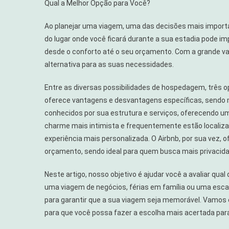
Qual a Melhor Opção para Você?
Pousadas
Ou
Ao planejar uma viagem, uma das decisões mais importa
Airbnb?
do lugar onde você ficará durante a sua estadia pode im
Qual
desde o conforto até o seu orçamento. Com a grande vari
A
alternativa para as suas necessidades.
Melhor
Opção
Entre as diversas possibilidades de hospedagem, três 
Para
oferece vantagens e desvantagens específicas, sendo m
Você?
conhecidos por sua estrutura e serviços, oferecendo u
charme mais intimista e frequentemente estão localiza
experiência mais personalizada. O Airbnb, por sua vez, 
orçamento, sendo ideal para quem busca mais privacida
Neste artigo, nosso objetivo é ajudar você a avaliar qua
uma viagem de negócios, férias em família ou uma escap
para garantir que a sua viagem seja memorável. Vamos 
para que você possa fazer a escolha mais acertada par