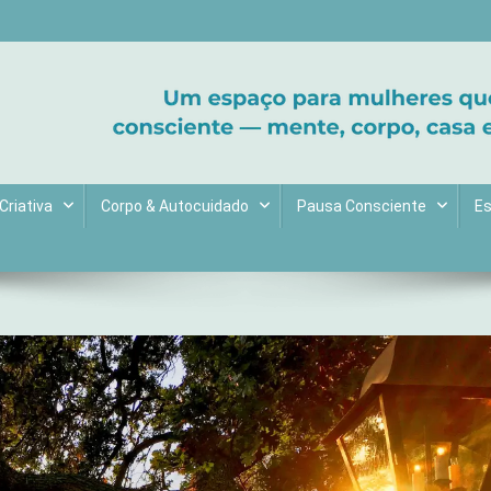
ltive bem-estar e encontre seu propósito. Inspiração diária para uma 
Criativa
Corpo & Autocuidado
Pausa Consciente
Es