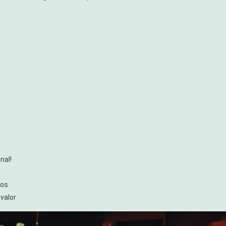
nal!
tos
valor