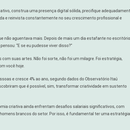
riativo, construa uma presença digital sólida, precifique adequadamen
nda e reinvista constantemente no seu crescimento profissional e
ue não aguentava mais. Depois de mais um dia estafante no escritório
pensou: “E se eu pudesse viver disso?”
com suas artes. Não foi sorte, não foi um milagre. Foi estratégia,
om você hoje.
essoas e cresce 4% ao ano, segundo dados do Observatório Itaú
scobriram que é possível, sim, transformar criatividade em sustento
ia criativa ainda enfrentam desafios salariais significativos, com
omens brancos do setor. Por isso, é fundamental ter uma estratégia