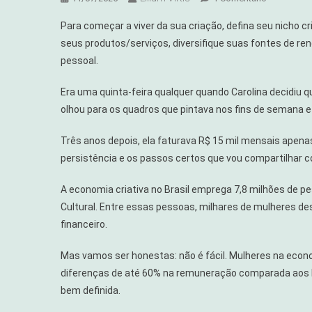
Como
Para começar a viver da sua criação, defina seu nicho c
Começar
seus produtos/serviços, diversifique suas fontes de re
A
pessoal.
Viver
Da
Era uma quinta-feira qualquer quando Carolina decidiu q
Sua
olhou para os quadros que pintava nos fins de semana e 
Criação:
Passos
Três anos depois, ela faturava R$ 15 mil mensais apenas 
Reais
persistência e os passos certos que vou compartilhar c
Para
Mulheres
A economia criativa no Brasil emprega 7,8 milhões de p
Criativas
Cultural. Entre essas pessoas, milhares de mulheres de
financeiro.
Mas vamos ser honestas: não é fácil. Mulheres na econom
diferenças de até 60% na remuneração comparada aos h
bem definida.