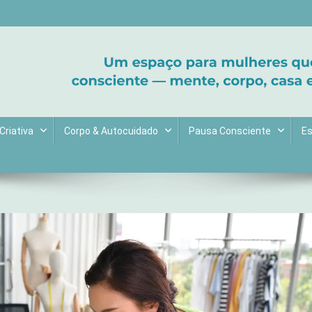
ltive bem-estar e encontre seu propósito. Inspiração diária para uma 
Criativa
Corpo & Autocuidado
Pausa Consciente
Es