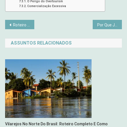
O Perigo do Overtourism
Comercialização Excessiva
Navegação
Roteiro Gastronômico pelo Brasil
Por Que Jogos de Tabuleiro Estão Voltando com Tudo?
de
ASSUNTOS RELACIONADOS
Post
Vilarejos No Norte Do Brasil: Roteiro Completo E Como