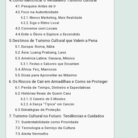
Como Identificar o Verdadeiro Turismo Cultural
Pesquise Antes de Ir
Foco na Autenticidade
Menos Marketing, Mais Realidade
Siga o Ritmo Local
Converse com Locais
Evite o Óbvio e Explore o Escondido
Destinos de Turismo Cultural que Valem a Pena
Europa: Roma, Itália
Ásia: Luang Prabang, Laos
América Latina: Oaxaca, México
Festas e Sabores que Encantam
África: Fez, Marrocos
Dicas para Aproveitar ao Máximo
Os Riscos de Cair em Armadilhas e Como se Proteger
Perda de Tempo, Dinheiro e Expectativas
Histórias Reais de Quem Caiu
O Camelo de 5 Minutos
A Dança “Típica” em Cancún
Estratégias de Proteção
Turismo Cultural no Futuro: Tendências e Cuidados
Sustentabilidade como Prioridade
Tecnologia a Serviço da Cultura
Alerta Vermelho