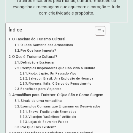
roteiros e sabores pelo mundo, cultura, reflexões do
evangelho e mensagens que aquecem o coração — tudo
com criatividade e propósito.
Índice
O Fascínio do Turismo Cultural
O Lado Sombrio das Armadilhas
Por Que Isso Importa?
O Que é Turismo Cultural?
Definição e Essência
Exemplos Inspiradores que Dão Vida à Cultura
Kyoto, Japão: Um Passado Vivo
Salvador, Brasil: Uma Explosão de Herança
Florença, Itália: O Berço do Renascimento
Benefícios para Viajantes
Armadilhas para Turistas: O Que São e Como Surgem
Sinais de uma Armadilha
Exemplos Comuns que Enganam os Desavisados
Shows Tradicionais Encenados
Vilarejos “Autênticos” Artificiais
Lojas de Souvenirs Falsos
Por Que Elas Existem?