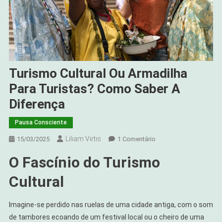
Turismo Cultural Ou Armadilha
Para Turistas? Como Saber A
Diferença
Pausa Consciente
Liliam Virtis
Em
15/03/2025
1 Comentário
Turismo
O Fascínio do Turismo
Cultural
Ou
Cultural
Armadilha
Para
Imagine-se perdido nas ruelas de uma cidade antiga, com o som
Turistas?
de tambores ecoando de um festival local ou o cheiro de uma
Como