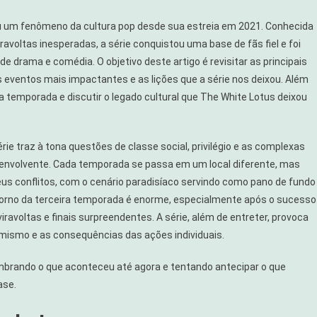
nou um fenômeno da cultura pop desde sua estreia em 2021. Conhecida
iravoltas inesperadas, a série conquistou uma base de fãs fiel e foi
e drama e comédia. O objetivo deste artigo é revisitar as principais
eventos mais impactantes e as lições que a série nos deixou. Além
a temporada e discutir o legado cultural que The White Lotus deixou
e traz à tona questões de classe social, privilégio e as complexas
envolvente. Cada temporada se passa em um local diferente, mas
s conflitos, com o cenário paradisíaco servindo como pano de fundo
torno da terceira temporada é enorme, especialmente após o sucesso
a
ravoltas e finais surpreendentes. A série, além de entreter, provoca
ismo e as consequências das ações individuais.
mbrando o que aconteceu até agora e tentando antecipar o que
ase.