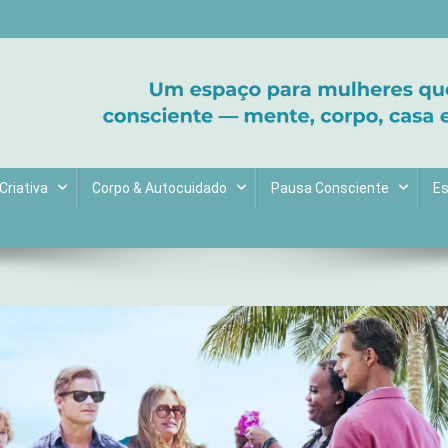
ltive bem-estar e encontre seu propósito. Inspiração diária para uma 
Criativa
Corpo & Autocuidado
Pausa Consciente
Es