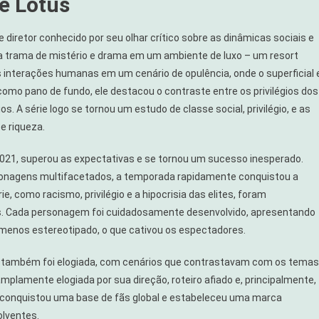
e Lotus
e diretor conhecido por seu olhar crítico sobre as dinâmicas sociais e
ma trama de mistério e drama em um ambiente de luxo – um resort
s interações humanas em um cenário de opulência, onde o superficial 
como pano de fundo, ele destacou o contraste entre os privilégios dos
. A série logo se tornou um estudo de classe social, privilégio, e as
e riqueza.
021, superou as expectativas e se tornou um sucesso inesperado.
sonagens multifacetados, a temporada rapidamente conquistou a
ie, como racismo, privilégio e a hipocrisia das elites, foram
s. Cada personagem foi cuidadosamente desenvolvido, apresentando
enos estereotipado, o que cativou os espectadores.
os, também foi elogiada, com cenários que contrastavam com os temas
plamente elogiada por sua direção, roteiro afiado e, principalmente,
ie conquistou uma base de fãs global e estabeleceu uma marca
olventes.