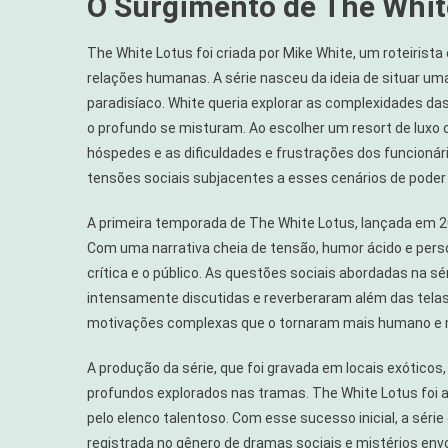
O Surgimento de The Whit
The White Lotus foi criada por Mike White, um roteirista 
relações humanas. A série nasceu da ideia de situar u
paradisíaco. White queria explorar as complexidades da
o profundo se misturam. Ao escolher um resort de luxo 
hóspedes e as dificuldades e frustrações dos funcionários
tensões sociais subjacentes a esses cenários de poder 
A primeira temporada de The White Lotus, lançada em 2
Com uma narrativa cheia de tensão, humor ácido e per
crítica e o público. As questões sociais abordadas na sér
intensamente discutidas e reverberaram além das tela
motivações complexas que o tornaram mais humano e m
A produção da série, que foi gravada em locais exótic
profundos explorados nas tramas. The White Lotus foi am
pelo elenco talentoso. Com esse sucesso inicial, a sér
registrada no gênero de dramas sociais e mistérios env