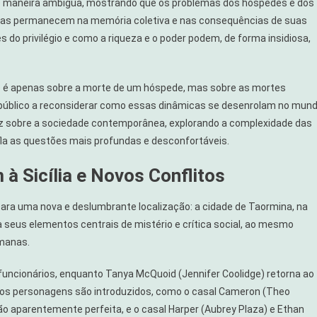
e maneira ambígua, mostrando que os problemas dos hóspedes e dos
mas permanecem na memória coletiva e nas consequências de suas
 do privilégio e como a riqueza e o poder podem, de forma insidiosa,
 não é apenas sobre a morte de um hóspede, mas sobre as mortes
o público a reconsiderar como essas dinâmicas se desenrolam no mun
z sobre a sociedade contemporânea, explorando a complexidade das
a as questões mais profundas e desconfortáveis.
 Sicília e Novos Conflitos
 para uma nova e deslumbrante localização: a cidade de Taormina, na
rva seus elementos centrais de mistério e crítica social, ao mesmo
umanas.
funcionários, enquanto Tanya McQuoid (Jennifer Coolidge) retorna ao
novos personagens são introduzidos, como o casal Cameron (Theo
 aparentemente perfeita, e o casal Harper (Aubrey Plaza) e Ethan