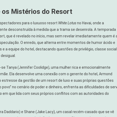
 os Mistérios do Resort
spectadores para o luxuoso resort
White Lotus
no Havai, onde a
amente desconstruída à medida que a trama se desenrola. A temporada
t, que é revelado no início, mas sem revelar imediatamente quem é 
especulação. O enredo, que alterna entre momentos de humor ácido e
 e a equipe do hotel, destacando questões de privilégio, classe social
desigual.
-se Tanya (Jennifer Coolidge), uma mulher rica e emocionalmente
a mãe. Ela desenvolve uma conexão com o gerente do hotel, Armond
o estresse da gestão de um resort de luxo e suas próprias questões
vo” no cenário de poder e dinheiro, enfrenta as dificuldades de serv
em que lida com seus próprios conflitos com as autoridades do
ra Daddario) e Shane (Jake Lacy), um casal recém-casado que se vê