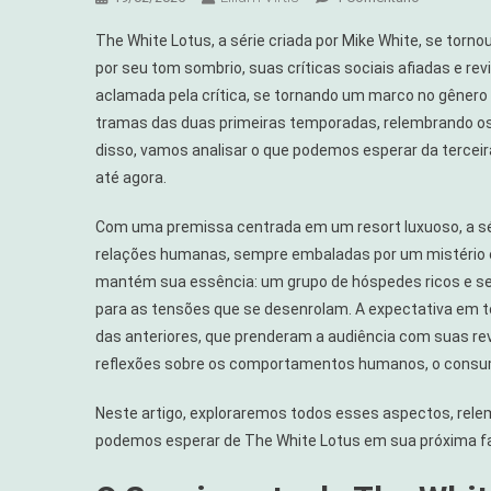
The
The White Lotus, a série criada por Mike White, se tor
White
por seu tom sombrio, suas críticas sociais afiadas e rev
Lotus:
aclamada pela crítica, se tornando um marco no gênero d
Tudo
tramas das duas primeiras temporadas, relembrando os 
O
Que
disso, vamos analisar o que podemos esperar da terceir
Você
até agora.
Precisa
Saber
Com uma premissa centrada em um resort luxuoso, a séri
Antes
relações humanas, sempre embaladas por um mistério 
Da
mantém sua essência: um grupo de hóspedes ricos e seu
3ª
para as tensões que se desenrolam. A expectativa em 
Temporad
das anteriores, que prenderam a audiência com suas revi
reflexões sobre os comportamentos humanos, o consum
Neste artigo, exploraremos todos esses aspectos, rele
podemos esperar de The White Lotus em sua próxima f