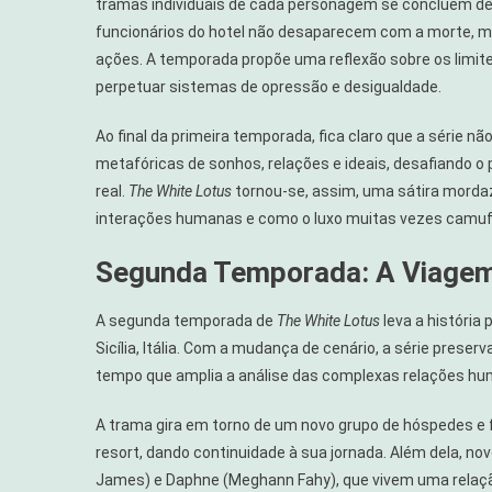
tramas individuais de cada personagem se concluem d
funcionários do hotel não desaparecem com a morte, 
ações. A temporada propõe uma reflexão sobre os limites
perpetuar sistemas de opressão e desigualdade.
Ao final da primeira temporada, fica claro que a série
metafóricas de sonhos, relações e ideais, desafiando 
real.
The White Lotus
tornou-se, assim, uma sátira morda
interações humanas e como o luxo muitas vezes camufl
Segunda Temporada: A Viagem à
A segunda temporada de
The White Lotus
leva a história
Sicília, Itália. Com a mudança de cenário, a série prese
tempo que amplia a análise das complexas relações h
A trama gira em torno de um novo grupo de hóspedes e 
resort, dando continuidade à sua jornada. Além dela, 
James) e Daphne (Meghann Fahy), que vivem uma relação