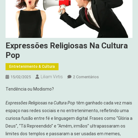
Expressões Religiosas Na Cultura
Pop
Entretenimento & Cultura
Liliam Virtis
Em
15/02/2025
2 Comentários
Expressões
Tendência ou Modismo?
Religiosas
Na
Expressões Religiosas na Cultura Pop
têm ganhado cada vez mais
Cultura
espaço nas redes sociais e no entretenimento, refletindo uma
Pop
curiosa fusão entre fé e linguagem digital. Frases como “Glória a
Deus”, “Tá Repreendido” e “Amém, irmãos” ultrapassaram os
limites dos templos e passaram a ser usadas em memes,