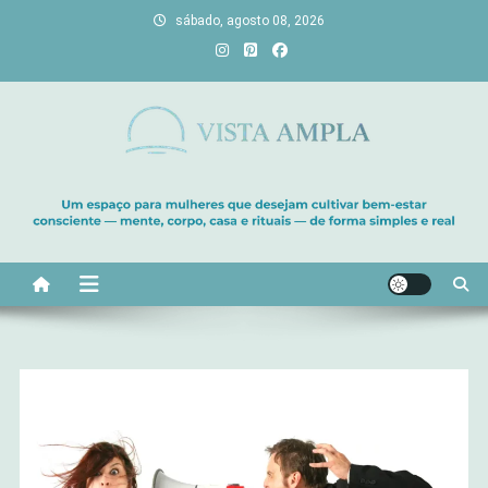
Skip
sábado, agosto 08, 2026
to
content
Vista Ampla
Transforme sua casa em lar, descubra viagens únicas, cultive
bem-estar e encontre seu propósito. Inspiração diária para uma
vida com mais luz e significado!