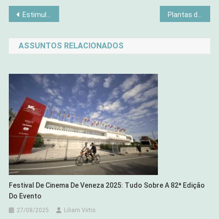
Navegação
Estimulação Sensorial para o Desenvolvimento Cognitivo
Plantas de Interior: Quando o Verde Sufoca Seu Espaço
de
ASSUNTOS RELACIONADOS
Post
Festival De Cinema De Veneza 2025: Tudo Sobre A 82ª Edição
Do Evento
27/08/2025
Liliam Virtis