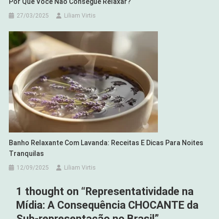
Por Que Você Não Consegue Relaxar?
27/03/2025
Liliam Virtis
Banho Relaxante Com Lavanda: Receitas E Dicas Para Noites
Tranquilas
12/09/2025
Liliam Virtis
1 thought on “
Representatividade na
Mídia: A Consequência CHOCANTE da
Sub-representação no Brasil
”