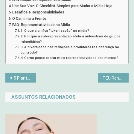
Use Sua Voz: O Checklist Simples para Mudar a Mídia Hoje
Desafios e Responsabilidades
O Caminho à Frente
FAQ: Representatividade na Mídia
1. O que significa “tokenização” na mídia?
2. Por que a sub-representação afeta a autoestima de grupos
minoritários?
3. A diversidade nas redações e produtoras faz diferença no
conteúdo?
4. Como posso cobrar mais representatividade das marcas?
Navegação
5 Plantas que Purificam o Ar (e São Fáceis): O Alerta Tóxico que Você DEVE Saber!
TEU Renasce: Reforma Histórica e Festival Gratuito em Uberaba
de
ASSUNTOS RELACIONADOS
Post