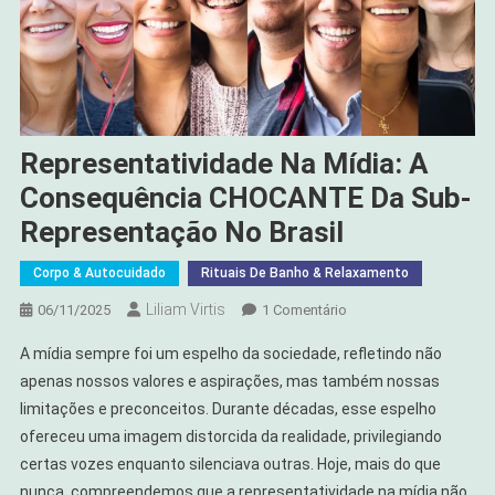
Representatividade Na Mídia: A
Consequência CHOCANTE Da Sub-
Representação No Brasil
Corpo & Autocuidado
Rituais De Banho & Relaxamento
Liliam Virtis
Em
06/11/2025
1 Comentário
Representatividade
A mídia sempre foi um espelho da sociedade, refletindo não
Na
apenas nossos valores e aspirações, mas também nossas
Mídia:
limitações e preconceitos. Durante décadas, esse espelho
A
ofereceu uma imagem distorcida da realidade, privilegiando
Consequência
CHOCANTE
certas vozes enquanto silenciava outras. Hoje, mais do que
Da
nunca, compreendemos que a representatividade na mídia não