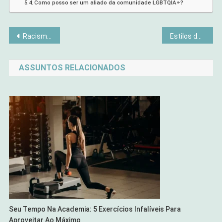
Como posso ser um aliado da comunidade LGBTQIA+?
Navegação
Racismo Estrutural: O Poder do #VidasNegrasImportam na Mídia Brasileira
Estilos de Cerveja que Você Precisa Provar no Oktoberaba (Guia Rápido)
de
ASSUNTOS RELACIONADOS
Post
Seu Tempo Na Academia: 5 Exercícios Infalíveis Para
Aproveitar Ao Máximo