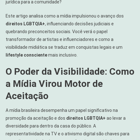
jurídica para a comunidade?
Avanços
CRUCIAIS
Este artigo analisa como a mídia impulsionou o avanço dos
Dos
direitos LGBTQIA+
, influenciando decisões judiciais e
Direitos
quebrando preconceitos sociais. Você verá o papel
LGBTQIA+
transformador de artistas e influenciadores e como a
visibilidade midiática se traduz em conquistas legais e um
lifestyle consciente
mais inclusivo.
O Poder da Visibilidade: Como
a Mídia Virou Motor de
Aceitação
A mídia brasileira desempenha um papel significativo na
promoção da aceitação e dos
direitos LGBTQIA+
ao levar a
diversidade para dentro da casa do público. A
representatividade na TV e o ativismo digital são chaves para