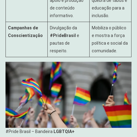
apoio e produção
quebra de tabus e
de conteúdo
educação para a
informativo.
inclusão.
Campanhas de
Divulgação da
Mobiliza o público
Conscientização
#PrideBrasil
e
e mostra a força
pautas de
política e social da
respeito.
comunidade.
#Pride Brasil – Bandeira
LGBTQIA+