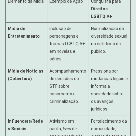
Elemento da Mídia
Exemplo de Ação
Conquista para
Direitos
LGBTQIA+
Mídia de
Inclusão de
Normalização da
Entretenimento
personagens e
diversidade sexual
tramas LGBTQIA+
no cotidiano do
em novelas e
público.
séries.
Mídia de Notícias
Acompanhamento
Pressiona por
(Cobertura)
de decisões do
mudanças legais e
STF sobre
informa a
casamento e
sociedade sobre
criminalização.
os avanços
jurídicos.
Influencers/Rede
Ativismo em
Fortalecimento da
s Sociais
pauta,
lives
de
comunidade,