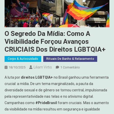
O Segredo Da Mídia: Como A
Visibilidade Forçou Avanços
CRUCIAIS Dos Direitos LGBTQIA+
Corpo & Autocuidado
Rituais De Banho & Relaxamento
Liliam Virtis
Em
18/10/2025
1 Comentário
O
A luta por
direitos LGBTQIA+
no Brasil ganhou uma ferramenta
Segredo
crucial: a mídia. De um tema marginalizado, a pauta da
Da
diversidade sexual e de gênero se tornou central, impulsionada
Mídia:
pela representatividade nas telas e no ativismo digital.
Como
A
Campanhas como
#PrideBrasil
foram cruciais. Mas o aumento
Visibilidade
da visibilidade na mídia resultou em segurança e igualdade
Forçou