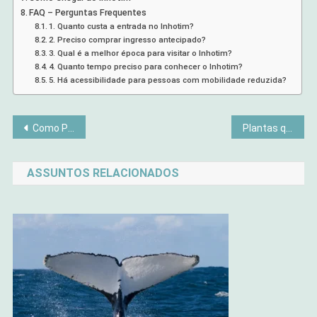
FAQ – Perguntas Frequentes
1. Quanto custa a entrada no Inhotim?
2. Preciso comprar ingresso antecipado?
3. Qual é a melhor época para visitar o Inhotim?
4. Quanto tempo preciso para conhecer o Inhotim?
5. Há acessibilidade para pessoas com mobilidade reduzida?
Navegação
Como Praticar Mindfulness na Vida Real: 7 Técnicas Simples para Começar Hoje
Plantas que Gostam de Muito Sol: Guia Completo para Cultivar no Jardim e em Vasos
de
ASSUNTOS RELACIONADOS
Post