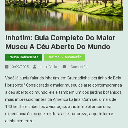
Inhotim: Guia Completo Do Maior
Museu A Céu Aberto Do Mundo
Pausa Consciente
Retiros & Reconexão
Liliam Virtis
Em
10/09/2025
1 Comentário
Inhotim:
Você já ouviu falar do Inhotim, em Brumadinho, pertinho de Belo
Guia
Horizonte? Considerado o maior museu de arte contemporânea
Completo
a céu aberto do mundo, ele é também um dos jardins botânicos
Do
mais impressionantes da América Latina. Com seus mais de
Maior
Museu
140 hectares abertos à visitação, o instituto oferece uma
A
experiência única que mistura arte, natureza, arquitetura e
Céu
conhecimento.
Aberto