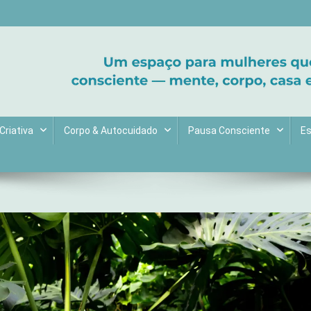
ltive bem-estar e encontre seu propósito. Inspiração diária para uma 
Criativa
Corpo & Autocuidado
Pausa Consciente
Es