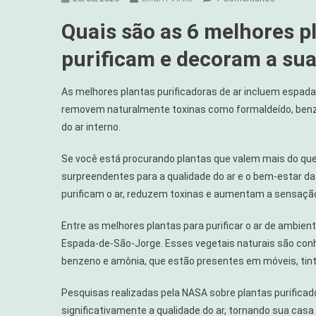
6
Quais são as 6 melhores p
Melhores
Plantas
purificam e decoram a sua
Que
Valem
As melhores plantas purificadoras de ar incluem espada-d
Mais
removem naturalmente toxinas como formaldeído, benze
Que
do ar interno.
Decoraçã
E
Se você está procurando plantas que valem mais do qu
Purificam
surpreendentes para a qualidade do ar e o bem-estar da 
Seu
Lar
purificam o ar, reduzem toxinas e aumentam a sensação
Entre as melhores plantas para purificar o ar de ambien
Espada-de-São-Jorge. Esses vegetais naturais são con
benzeno e amônia, que estão presentes em móveis, tint
Pesquisas realizadas pela NASA sobre plantas purific
significativamente a qualidade do ar, tornando sua cas