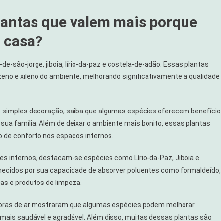
lantas que valem mais porque
 casa?
e-são-jorge, jiboia, lírio-da-paz e costela-de-adão. Essas plantas
no e xileno do ambiente, melhorando significativamente a qualidade
o
e simples decoração, saiba que algumas espécies oferecem benefíci
sua família. Além de deixar o ambiente mais bonito, essas plantas
 de conforto nos espaços internos.
tes internos, destacam-se espécies como Lírio-da-Paz, Jiboia e
hecidos por sua capacidade de absorver poluentes como formaldeído,
as e produtos de limpeza.
adoras de ar mostraram que algumas espécies podem melhorar
a mais saudável e agradável. Além disso, muitas dessas plantas são