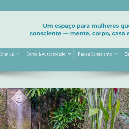
ltive bem-estar e encontre seu propósito. Inspiração diária para uma 
Criativa
Corpo & Autocuidado
Pausa Consciente
Es