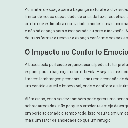
Ao limitar o espaço para a bagunça natural e a diver
limitando nossa capacidade de criar, de fazer escolh
um lar que estimula a criatividade, muitas casas minim
e não há espaço para o inesperado ou para a inovação. A 
de transformar e renovar o espaço conforme nossos est
O Impacto no Conforto Emocio
A busca pela perfeição organizacional pode afetar prof
espaço para a bagunça natural da vida – seja ela associ
trazem lembranças pessoais – cria uma sensação de des
um cenário estéril e impessoal, onde o conforto e a int
Além disso, essa rigidez também pode gerar uma sens
sobrecarregadas, não porque o ambiente esteja desorg
em perfeito estado o tempo todo. Isso resulta em um e
mais um fator de ansiedade do que um refúgio.