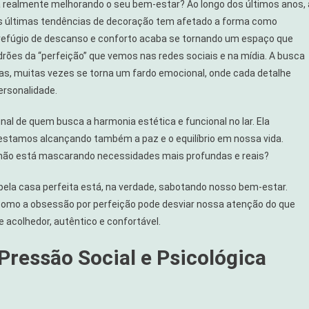
á realmente melhorando o seu bem-estar? Ao longo dos últimos anos, 
às últimas tendências de decoração tem afetado a forma como
 refúgio de descanso e conforto acaba se tornando um espaço que
es da “perfeição” que vemos nas redes sociais e na mídia. A busca
has, muitas vezes se torna um fardo emocional, onde cada detalhe
rsonalidade.
inal de quem busca a harmonia estética e funcional no lar. Ela
, estamos alcançando também a paz e o equilíbrio em nossa vida.
o não está mascarando necessidades mais profundas e reais?
pela casa perfeita está, na verdade, sabotando nosso bem-estar.
 como a obsessão por perfeição pode desviar nossa atenção do que
 acolhedor, autêntico e confortável.
Pressão Social e Psicológica