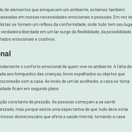
sidade de elementos que enriquecem um ambiente, estamos também
as baseadas em nossas necessidades emocionais e pessoais. Em vez d
alistas se tornam um reflexo da conformidade, onde tudo tem seu luga
verdadeira liberdade em um lar surge da flexibilidade, da possibilidade
ados emocionais e criativos.
nal
undamente o conforto emocional de quem vive no ambiente. A falta de
ada aos brinquedos das crianças, livros espalhados ou objetos que
conexão com a casa. Ao invés de um lar acolhedor, a casa se torna
imidade ficam em segundo plano.
ação constante de pressão. As pessoas começam a se sentir
anizado, mas porque existe uma expectativa de que tudo deve estar
stresse desnecessário que afeta a saúde mental, tornando a casa