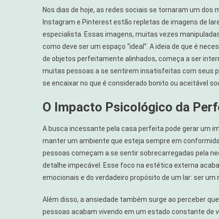
Nos dias de hoje, as redes sociais se tornaram um dos 
Instagram e Pinterest estão repletas de imagens de lar
especialista. Essas imagens, muitas vezes manipuladas
como deve ser um espaço “ideal”. A ideia de que é nece
de objetos perfeitamente alinhados, começa a ser inte
muitas pessoas a se sentirem insatisfeitas com seus p
se encaixar no que é considerado bonito ou aceitável so
O Impacto Psicológico da Perf
A busca incessante pela casa perfeita pode gerar um im
manter um ambiente que esteja sempre em conformidad
pessoas começam a se sentir sobrecarregadas pela nece
detalhe impecável. Esse foco na estética externa acab
emocionais e do verdadeiro propósito de um lar: ser um 
Além disso, a ansiedade também surge ao perceber que a
pessoas acabam vivendo em um estado constante de vig