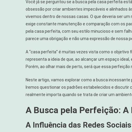
Você já se perguntou se a busca pela casa perfeita est
Perfeita:
obsessão por criar ambientes impecáveis e alinhados 
O
vivemos dentro de nossas casas. O que deveria ser um
Que
exige constante manutenção e comparação com os padrõ
Ela
Está
pela casa perfeita, com seu estilo minucioso e sem fal
Sabotando
parece uma obrigação e não uma expressão de nossa pe
No
Seu
A “casa perfeita” é muitas vezes vista como o objetivo f
Bem-
representa a ideia de que, ao alcançar um espaço ideal
Estar?
Porém, ao olhar mais de perto, será que essa perfeiçã
Neste artigo, vamos explorar como a busca incessante 
Iremos questionar os padrões estabelecidos e discutir
realmente importa quando se trata de criar um ambiente
A Busca pela Perfeição: A 
A Influência das Redes Sociais