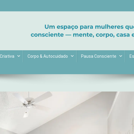
ltive bem-estar e encontre seu propósito. Inspiração diária para uma 
Criativa
Corpo & Autocuidado
Pausa Consciente
Es