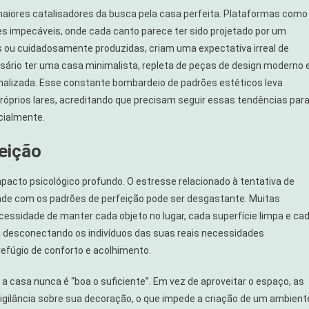
maiores catalisadores da busca pela casa perfeita. Plataformas como
es impecáveis, onde cada canto parece ter sido projetado por um
 ou cuidadosamente produzidas, criam uma expectativa irreal de
ssário ter uma casa minimalista, repleta de peças de design moderno 
rnalizada. Esse constante bombardeio de padrões estéticos leva
róprios lares, acreditando que precisam seguir essas tendências par
cialmente.
eição
pacto psicológico profundo. O estresse relacionado à tentativa de
e com os padrões de perfeição pode ser desgastante. Muitas
ssidade de manter cada objeto no lugar, cada superfície limpa e ca
a desconectando os indivíduos das suas reais necessidades
refúgio de conforto e acolhimento.
 casa nunca é “boa o suficiente”. Em vez de aproveitar o espaço, as
ilância sobre sua decoração, o que impede a criação de um ambient