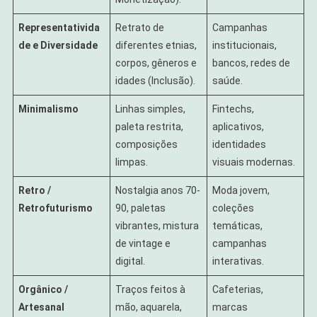
Representativida
Retrato de
Campanhas
de e Diversidade
diferentes etnias,
institucionais,
corpos, gêneros e
bancos, redes de
idades (Inclusão).
saúde.
Minimalismo
Linhas simples,
Fintechs,
paleta restrita,
aplicativos,
composições
identidades
limpas.
visuais modernas.
Retro /
Nostalgia anos 70-
Moda jovem,
Retrofuturismo
90, paletas
coleções
vibrantes, mistura
temáticas,
de vintage e
campanhas
digital.
interativas.
Orgânico /
Traços feitos à
Cafeterias,
Artesanal
mão, aquarela,
marcas