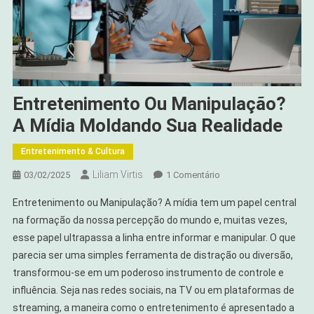
Entretenimento Ou Manipulação?
A Mídia Moldando Sua Realidade
Entretenimento & Cultura
Liliam Virtis
Em
03/02/2025
1 Comentário
Entretenimento
Entretenimento ou Manipulação? A mídia tem um papel central
Ou
na formação da nossa percepção do mundo e, muitas vezes,
Manipulação?
esse papel ultrapassa a linha entre informar e manipular. O que
A
parecia ser uma simples ferramenta de distração ou diversão,
Mídia
Moldando
transformou-se em um poderoso instrumento de controle e
Sua
influência. Seja nas redes sociais, na TV ou em plataformas de
Realidade
streaming, a maneira como o entretenimento é apresentado a