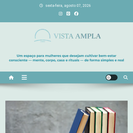
Skip
sexta-feira, agosto 07, 2026
to
content
Vista Ampla
Transforme sua casa em lar, descubra viagens únicas, cultive
bem-estar e encontre seu propósito. Inspiração diária para uma
vida com mais luz e significado!