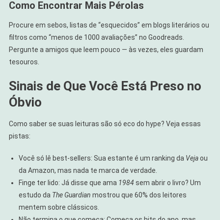
Como Encontrar Mais Pérolas
Procure em sebos, listas de “esquecidos” em blogs literários ou
filtros como “menos de 1000 avaliações” no Goodreads.
Pergunte a amigos que leem pouco — às vezes, eles guardam
tesouros.
Sinais de Que Você Está Preso no
Óbvio
Como saber se suas leituras são só eco do hype? Veja essas
pistas:
Você só lê best-sellers: Sua estante é um ranking da
Veja
ou
da Amazon, mas nada te marca de verdade.
Finge ter lido: Já disse que ama
1984
sem abrir o livro? Um
estudo da
The Guardian
mostrou que 60% dos leitores
mentem sobre clássicos.
Não termina o que começa: Começa os hits do ano, mas