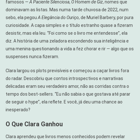
famosos —
A Paciente Silenciosa
,
O Homem de Giz
, nomes que
dominavam as listas. Mas numa tarde chuvosa de 2022, num
sebo, ela pegou
A Elegância do Ouriço
, de Muriel Barbery, por pura
curiosidade. A capa simples e o título estranho quase a fizeram
desistir, mas ela leu. “Foi como se o livro me entendesse”, ela
diz. A história de uma zeladora escondendo sua inteligência e
uma menina questionando a vida a fez chorar e rir — algo que os
suspenses nunca fizeram.
Clara largou os plots previsíveis e começou a caçar livros fora
do radar. Descobriu que contos introspectivos e narrativas
delicadas eram seu verdadeiro amor, não as corridas contra o
tempo dos best-sellers. “Eu não sabia o que gostava até parar
de seguir o hype”, ela reflete. E você, já deu uma chance ao
inesperado?
O Que Clara Ganhou
Clara aprendeu que livros menos conhecidos podem revelar