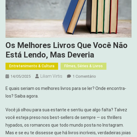
Os Melhores Livros Que Você Não
Está Lendo, Mas Deveria
Entretenimento & Cultura
Filmes, Séries & Livros
Liliam Virtis
Em
14/05/2025
1 Comentário
Os
E quais seriam os melhores livros para se ler? Onde encontra-
Melhores
los? Saiba agora.
Livros
Que
Você já olhou para sua estante e sentiu que algo falta? Talvez
Você
você esteja preso nos best-sellers de sempre — os thrillers
Não
hypados, os romances que todo mundo posta no Instagram.
Está
Lendo,
Mas e se eu te dissesse que há livros incríveis, verdadeiras joias