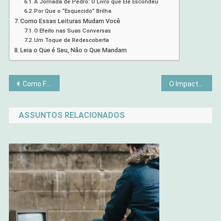
A Jornada de Pedro: O Livro que Ele Escondeu
Por Que o “Esquecido” Brilha
Como Essas Leituras Mudam Você
O Efeito nas Suas Conversas
Um Toque de Redescoberta
Leia o Que é Seu, Não o Que Mandam
Navegação
Como Filmes e Músicas Estão Educando uma Nova Geração
O Impacto das Comunidades Online no Bem-Estar
de
ASSUNTOS RELACIONADOS
Post