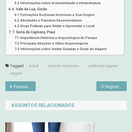
Informações sobre Acessibilidade e Infraestrutura
6. Vale da Lua, Goiás
Formações Rochosas Incomuns e Sua Origem
Atividades e Passeios Recomendados
Dicas Práticas para Visitar e Aproveitar o Local
7. Serra da Capivara, Piauí
Importância Histórica e Arqueológica do Parque
Principais Atrações e Sítios Arqueológicos
Informações sobre Visitas Guiadas e Dicas de Viagem
Tagged
brasil
criando memorias
melhores lugares
viagem
Navegação
Passos Simples para Criar Sua Mandala Perfeita Agora
O Segredo das Peças Artesanais que Viralizam no TikTok
de
ASSUNTOS RELACIONADOS
Post