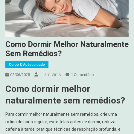
Como Dormir Melhor Naturalmente
Sem Remédios?
Corpo & Autocuidado
Liliam Virtis
Em
02/06/2025
1 Comentário
Como
Como dormir melhor
Dormir
Melhor
naturalmente sem remédios?
Naturalmente
Sem
Para dormir melhor naturalmente sem remédios, crie uma
Remédios?
rotina de sono regular, evite telas antes de dormir, reduza
cafeína à tarde, pratique técnicas de respiração profunda, e