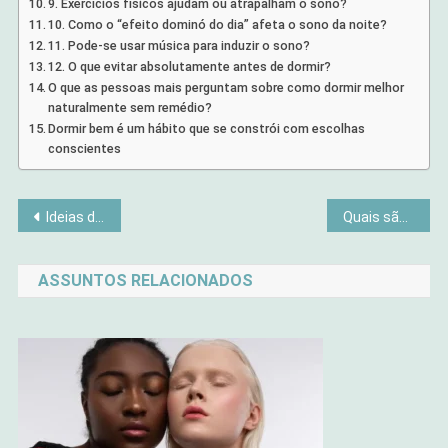
9. Exercícios físicos ajudam ou atrapalham o sono?
10. Como o “efeito dominó do dia” afeta o sono da noite?
11. Pode-se usar música para induzir o sono?
12. O que evitar absolutamente antes de dormir?
O que as pessoas mais perguntam sobre como dormir melhor
naturalmente sem remédio?
Dormir bem é um hábito que se constrói com escolhas
conscientes
Navegação
Ideias de lembrancinhas de EVA para chá de bebê
Quais são os livros de autoajuda que realmente funcionam?
de
ASSUNTOS RELACIONADOS
Post