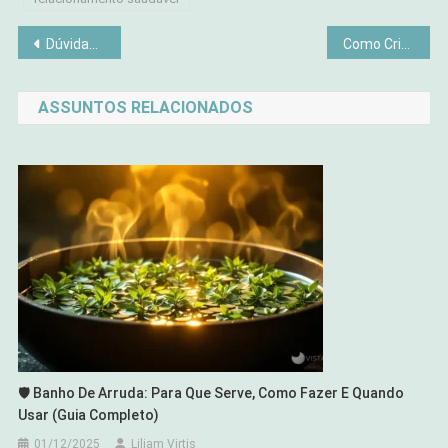
Navegação
Dúvidas Frequentes sobre Compostagem Doméstica
Como Criar um Espaço Terapêutico? O Jardim que Cura
de
ASSUNTOS RELACIONADOS
Post
🛡️ Banho De Arruda: Para Que Serve, Como Fazer E Quando
Usar (Guia Completo)
01/12/2025
Liliam Virtis