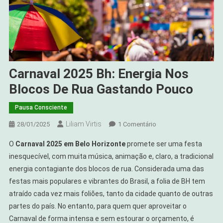
Carnaval 2025 Bh: Energia Nos
Blocos De Rua Gastando Pouco
Pausa Consciente
Liliam Virtis
Em
28/01/2025
1 Comentário
Carnaval
O
Carnaval 2025 em Belo Horizonte
promete ser uma festa
2025
inesquecível, com muita música, animação e, claro, a tradicional
Bh:
energia contagiante dos blocos de rua. Considerada uma das
Energia
festas mais populares e vibrantes do Brasil, a folia de BH tem
Nos
Blocos
atraído cada vez mais foliões, tanto da cidade quanto de outras
De
partes do país. No entanto, para quem quer aproveitar o
Rua
Carnaval de forma intensa e sem estourar o orçamento, é