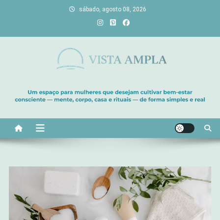
Skip
sábado, agosto 08, 2026
to
content
Vista Ampla
Transforme sua casa em lar, descubra viagens únicas, cultive
bem-estar e encontre seu propósito. Inspiração diária para uma
vida com mais luz e significado!