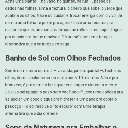
Ache uma planta — no vaso, no quintal, na rua —, passe os
dedos nas folhas, sinta a textura, o cheiro que sobe, o verde que
acalma os olhos. Não é só cuidar, é trocar energia com o vivo. Já
sentiu uma folha te puxar pro agora? Leve uma tesoura pra
cortar se quiser, um pano pra limpar as mãos, e um copo d’água
pra depois — o toque resolve o “tô preso” com uma terapia
alternativa que a natureza entrega.
Banho de Sol com Olhos Fechados
Sente num canto com sol — varanda, janela, quintal —, feche os
olhos, deixe o calor bater no rosto por 5-10 minutos. Não é pra
bronzear, é pra sentir a luz aquecer o corpo e clarear a mente.
Já viu o sol apagar o peso sem você pedir? Leve uma cadeira pra
se apoiar, um copo d’água pra hidratar, e um pano pra cobrir o
pescoço — o sol resolve o “tô escuro” com uma terapia
alternativa que o dia oferece.
Sons da Natureza pra Embalhar o