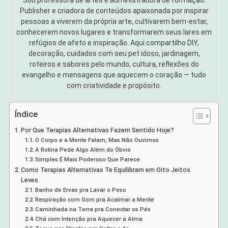
Sou professora de artes e administradora de formação.
Publisher e criadora de conteúdos apaixonada por inspirar
pessoas a viverem da própria arte, cultivarem bem-estar,
conhecerem novos lugares e transformarem seus lares em
refúgios de afeto e inspiração. Aqui compartilho DIY,
decoração, cuidados com seu pet idoso, jardinagem,
roteiros e sabores pelo mundo, cultura, reflexões do
evangelho e mensagens que aquecem o coração — tudo
com criatividade e propósito.
Índice
Por Que Terapias Alternativas Fazem Sentido Hoje?
O Corpo e a Mente Falam, Mas Não Ouvimos
A Rotina Pede Algo Além do Óbvio
Simples É Mais Poderoso Que Parece
Como Terapias Alternativas Te Equilibram em Oito Jeitos
Leves
Banho de Ervas pra Lavar o Peso
Respiração com Som pra Acalmar a Mente
Caminhada na Terra pra Conectar os Pés
Chá com Intenção pra Aquecer a Alma