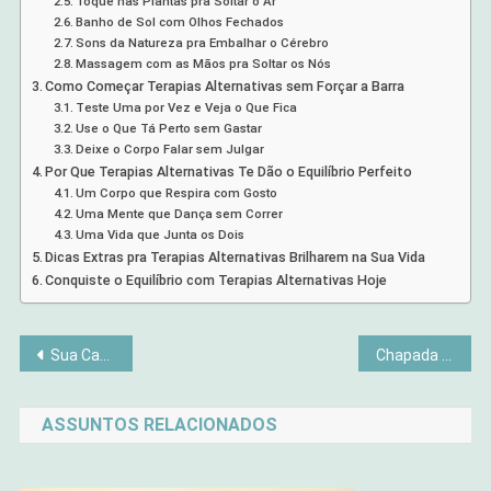
Toque nas Plantas pra Soltar o Ar
Banho de Sol com Olhos Fechados
Sons da Natureza pra Embalhar o Cérebro
Massagem com as Mãos pra Soltar os Nós
Como Começar Terapias Alternativas sem Forçar a Barra
Teste Uma por Vez e Veja o Que Fica
Use o Que Tá Perto sem Gastar
Deixe o Corpo Falar sem Julgar
Por Que Terapias Alternativas Te Dão o Equilíbrio Perfeito
Um Corpo que Respira com Gosto
Uma Mente que Dança sem Correr
Uma Vida que Junta os Dois
Dicas Extras pra Terapias Alternativas Brilharem na Sua Vida
Conquiste o Equilíbrio com Terapias Alternativas Hoje
Navegação
Sua Casa Envelhece Você? O Impacto da Luz e do Espaço
Chapada dos Veadeiros: Segredo Encantado do Cerrado
de
ASSUNTOS RELACIONADOS
Post