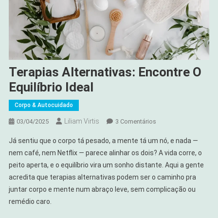
Terapias Alternativas: Encontre O
Equilíbrio Ideal
Corpo & Autocuidado
Liliam Virtis
Em
03/04/2025
3 Comentários
Terapias
Já sentiu que o corpo tá pesado, a mente tá um nó, e nada —
Alternativas:
nem café, nem Netflix — parece alinhar os dois? A vida corre, o
Encontre
peito aperta, e o equilíbrio vira um sonho distante. Aqui a gente
O
acredita que terapias alternativas podem ser o caminho pra
Equilíbrio
Ideal
juntar corpo e mente num abraço leve, sem complicação ou
remédio caro.