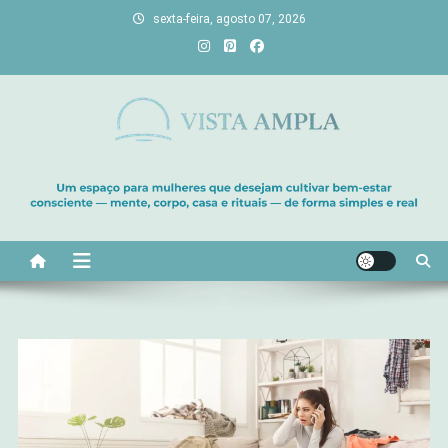
Skip
sexta-feira, agosto 07, 2026
to
content
Vista Ampla
Transforme sua casa em lar, descubra viagens únicas, cultive
bem-estar e encontre seu propósito. Inspiração diária para uma
vida com mais luz e significado!