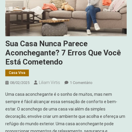
Sua Casa Nunca Parece
Aconchegante? 7 Erros Que Você
Está Cometendo
Casa Viva
Liliam Virtis
Em
08/02/2025
1 Comentário
Sua
Uma casa aconchegante é o sonho de muitos, mas nem
Casa
sempre é fácil alcançar essa sensação de conforto e bem-
Nunca
estar. O aconchego de uma casa vai além da simples
Parece
decoração; envolve criar um ambiente que acolha e ofereça um
Aconchegante?
7
refúgio do mundo exterior. Uma casa aconchegante pode
Erros
proporcionar momentos de relaxamento, segurança e