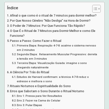
Índice
Afinal o que como é o ritual de 7 minutos para dormir melhor?
Por Que Nosso Cérebro “Não Desliga” na Hora de Dormir?
O Poder de 7 Minutos: Por Que Funciona Tão Rápido?
O Que É o Ritual de 7 Minutos para Dormir Melhor e como Ele
Funciona?
Passo a Passo: Como Fazer o Ritual
Primeira Etapa: Respiração 4-7-8: acalme o sistema nervoso
em 2 minutos
Segunda Etapa: Relaxamento Muscular Progressivo: derreta
a tensão em 3 minutos
Terceira Etapa: Visualização Guiada: imagine o sono
chegando naturalmente
A Ciência Por Trás do Ritual
Estudos de Harvard confirmam: a técnica 4-7-8 reduz o
estresse e melhora o sono
Rituais Noturnos e Espiritualidade do Sono
Erros que Sabotam o Sono Durante o Ritual Noturno
Erro 1: Pressa para Ver Resultados
Erro 2: Fazer na Cama do Celular
Erro 3: Pular Etapas