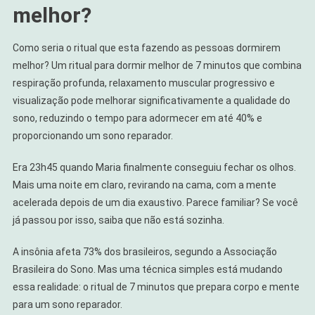
melhor?
Melhor
Que
Esta
Como seria o ritual que esta fazendo as pessoas dormirem
Ajudando
melhor? Um ritual para dormir melhor de 7 minutos que combina
Brasileiros
respiração profunda, relaxamento muscular progressivo e
A
visualização pode melhorar significativamente a qualidade do
Dormir
sono, reduzindo o tempo para adormecer em até 40% e
Em
proporcionando um sono reparador.
Paz
Era 23h45 quando Maria finalmente conseguiu fechar os olhos.
Mais uma noite em claro, revirando na cama, com a mente
acelerada depois de um dia exaustivo. Parece familiar? Se você
já passou por isso, saiba que não está sozinha.
A insônia afeta 73% dos brasileiros, segundo a Associação
Brasileira do Sono. Mas uma técnica simples está mudando
essa realidade: o ritual de 7 minutos que prepara corpo e mente
para um sono reparador.