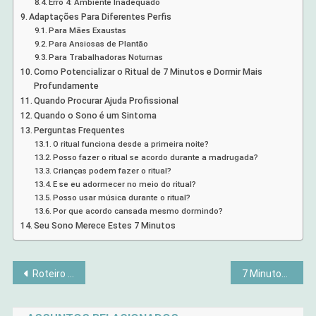
Erro 4: Ambiente Inadequado
Adaptações Para Diferentes Perfis
Para Mães Exaustas
Para Ansiosas de Plantão
Para Trabalhadoras Noturnas
Como Potencializar o Ritual de 7 Minutos e Dormir Mais
Profundamente
Quando Procurar Ajuda Profissional
Quando o Sono é um Sintoma
Perguntas Frequentes
O ritual funciona desde a primeira noite?
Posso fazer o ritual se acordo durante a madrugada?
Crianças podem fazer o ritual?
E se eu adormecer no meio do ritual?
Posso usar música durante o ritual?
Por que acordo cansada mesmo dormindo?
Seu Sono Merece Estes 7 Minutos
Navegação
Roteiro Catas Altas MG: O Que Fazer, Onde Ficar e Comer
7 Minutos por Dia Farão Toda Diferença: O Ritual para Atrair Mais Prosperidade
de