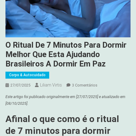
O Ritual De 7 Minutos Para Dormir
Melhor Que Esta Ajudando
Brasileiros A Dormir Em Paz
Corpo & Autocuidado
Liliam Virtis
Em
27/07/2025
3 Comentários
O
Este artigo foi publicado originalmente em
[27/07/2025]
e atualizado em
Ritual
[08/10/2025]
.
De
7
Afinal o que como é o ritual
Minutos
Para
de 7 minutos para dormir
Dormir