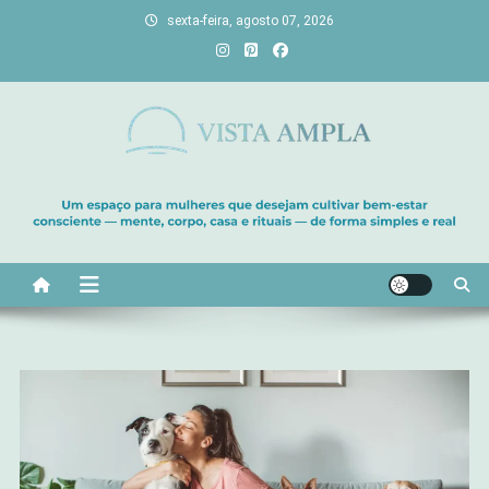
Skip
sexta-feira, agosto 07, 2026
to
content
Vista Ampla
Transforme sua casa em lar, descubra viagens únicas, cultive
bem-estar e encontre seu propósito. Inspiração diária para uma
vida com mais luz e significado!