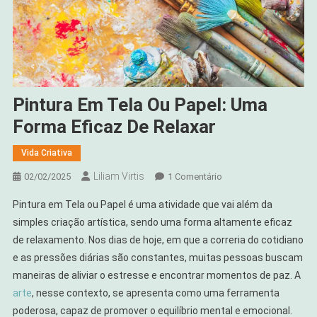
Pintura Em Tela Ou Papel: Uma
Forma Eficaz De Relaxar
Vida Criativa
Liliam Virtis
Em
02/02/2025
1 Comentário
Pintura
Pintura em Tela ou Papel é uma atividade que vai além da
Em
simples criação artística, sendo uma forma altamente eficaz
Tela
de relaxamento. Nos dias de hoje, em que a correria do cotidiano
Ou
e as pressões diárias são constantes, muitas pessoas buscam
Papel:
Uma
maneiras de aliviar o estresse e encontrar momentos de paz. A
Forma
arte
, nesse contexto, se apresenta como uma ferramenta
Eficaz
poderosa, capaz de promover o equilíbrio mental e emocional.