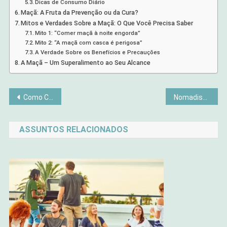
Dicas de Consumo Diário
Maçã: A Fruta da Prevenção ou da Cura?
Mitos e Verdades Sobre a Maçã: O Que Você Precisa Saber
Mito 1: “Comer maçã à noite engorda”
Mito 2: “A maçã com casca é perigosa”
A Verdade Sobre os Benefícios e Precauções
A Maçã – Um Superalimento ao Seu Alcance
Navegação
Como Criar um Cantinho Perfeito para o Home Office
Nomadismo Digital: O Lado Sombrio
de
ASSUNTOS RELACIONADOS
Post