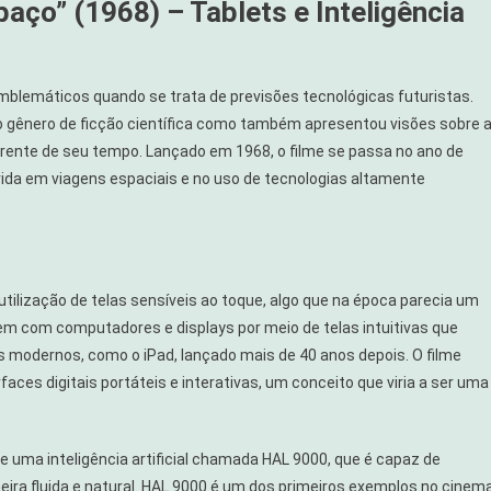
aço” (1968) – Tablets e Inteligência
mblemáticos quando se trata de previsões tecnológicas futuristas.
ou o gênero de ficção científica como também apresentou visões sobre 
frente de seu tempo. Lançado em 1968, o filme se passa no ano de
vida em viagens espaciais e no uso de tecnologias altamente
tilização de telas sensíveis ao toque, algo que na época parecia um
em com computadores e displays por meio de telas intuitivas que
 modernos, como o iPad, lançado mais de 40 anos depois. O filme
faces digitais portáteis e interativas, um conceito que viria a ser uma
de uma inteligência artificial chamada HAL 9000, que é capaz de
ra fluida e natural. HAL 9000 é um dos primeiros exemplos no cinem