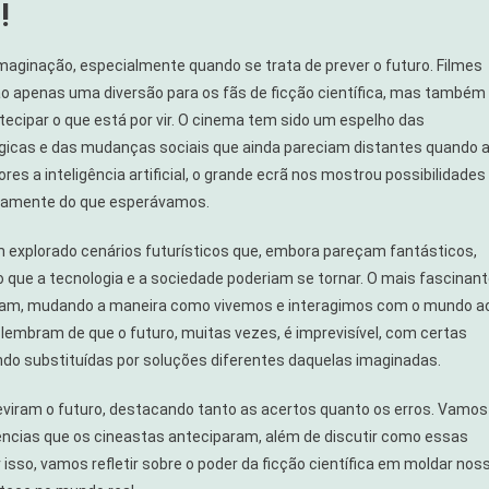
!
maginação, especialmente quando se trata de prever o futuro. Filmes
o apenas uma diversão para os fãs de ficção científica, mas também
ecipar o que está por vir. O cinema tem sido um espelho das
ógicas e das mudanças sociais que ainda pareciam distantes quando 
ra
es a inteligência artificial, o grande ecrã nos mostrou possibilidades
idamente do que esperávamos.
têm explorado cenários futurísticos que, embora pareçam fantásticos,
ue a tecnologia e a sociedade poderiam se tornar. O mais fascinan
ram, mudando a maneira como vivemos e interagimos com o mundo a
lembram de que o futuro, muitas vezes, é imprevisível, com certas
o substituídas por soluções diferentes daquelas imaginadas.
eviram o futuro, destacando tanto as acertos quanto os erros. Vamos
dências que os cineastas anteciparam, além de discutir como essas
sso, vamos refletir sobre o poder da ficção científica em moldar nos