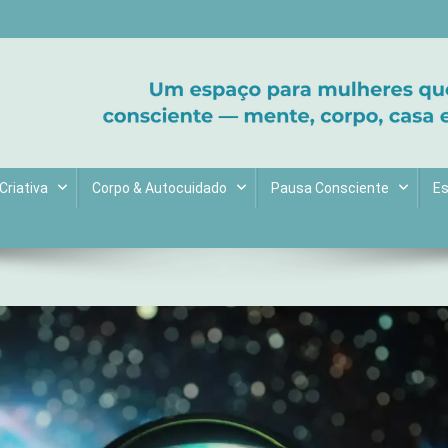
ltive bem-estar e encontre seu propósito. Inspiração diária para uma 
Criativa
Corpo & Autocuidado
Pausa Consciente
Es