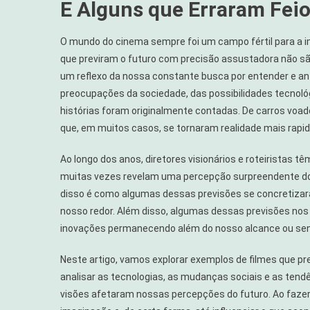
E Alguns que Erraram Feio
Que
Previram
O
O mundo do cinema sempre foi um campo fértil para a i
Futuro
que previram o futuro com precisão assustadora não sã
Com
um reflexo da nossa constante busca por entender e ant
Precisão
preocupações da sociedade, das possibilidades tecnol
Assustado
histórias foram originalmente contadas. De carros voador
que, em muitos casos, se tornaram realidade mais rap
Ao longo dos anos, diretores visionários e roteiristas 
muitas vezes revelam uma percepção surpreendente do q
disso é como algumas dessas previsões se concretiza
nosso redor. Além disso, algumas dessas previsões nos 
inovações permanecendo além do nosso alcance ou send
Neste artigo, vamos explorar exemplos de filmes que pr
analisar as tecnologias, as mudanças sociais e as ten
visões afetaram nossas percepções do futuro. Ao fazer i