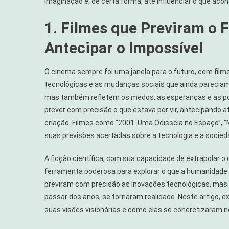
imaginação e, de certa forma, até influenciar o que aco
1. Filmes que Previram o 
Antecipar o Impossível
O cinema sempre foi uma janela para o futuro, com film
tecnológicas e as mudanças sociais que ainda pareciam
mas também refletem os medos, as esperanças e as poss
prever com precisão o que estava por vir, antecipando
criação. Filmes como “2001: Uma Odisseia no Espaço”, “M
suas previsões acertadas sobre a tecnologia e a socied
A ficção científica, com sua capacidade de extrapolar 
ferramenta poderosa para explorar o que a humanidade
previram com precisão as inovações tecnológicas, mas
passar dos anos, se tornaram realidade. Neste artigo, 
suas visões visionárias e como elas se concretizaram n