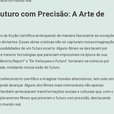
ntece no mundo real.
Futuro com Precisão: A Arte de
es de ficção científica antecipando de maneira fascinante as inovaçõ
 distantes. Essas obras criativas não só capturam nossa imaginação
ibilidades de um futuro incerto. Alguns filmes se destacam por
 até mesmo tecnologias que pareciam impossíveis na época de sua
inority Report” e “De Volta para o Futuro” tornaram-se icônicos por
ade, moldando nossa visão do futuro.
o conhecimento científico e imaginar mundos alternativos, tem sido u
 pode alcançar. Alguns dos filmes mais memoráveis não apenas
 também anteciparam transformações sociais e culturais que, com o
exploraremos filmes que previram o futuro com precisão, destacando
o mundo real.