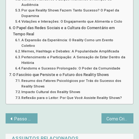
Audiência
Por que Reality Shows Fazem Tanto Sucesso? O Papel da
Dopamina
Votações e Interações: O Engajamento que Alimenta o Ciclo
O Papel das Redes Sociais e a Cultura do Comentário em
Tempo Real
A Expansão da Experiência: O Reality Como um Evento
Coletivo
Memes, Hashtags e Debates: A Popularidade Amplificada
Pertencimento e Participação: A Sensação de Estar Dentro da
História
Fandoms e Sucesso Prolongado: O Poder da Comunidade
O Fascínio que Persiste e o Futuro dos Reality Shows
Resumo dos Fatores Psicológicos por Trás do Sucesso dos
Reality Shows
Impacto Cultural dos Reality Shows
Reflexão para o Leitor: Por Que Você Assiste Reality Shows?
Navegação
Passo a passo para criar velas artesanais aromáticas em casa
Como Criar um Cantinho Perfeito para o Home Office
de
ASSUNTOS RELACIONADOS