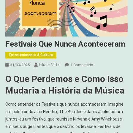
Festivais Que Nunca Aconteceram
Entretenimento & Cultura
Liliam Virtis
Em
31/03/2025
1 Comentário
Festivais
O Que Perdemos e Como Isso
Que
Nunca
Mudaria a História da Música
Aconteceram
Como entender os Festivais que nunca aconteceram. Imagine
um palco onde Jimi Hendrix, The Beatles e Janis Joplin tocam
juntos, ou um festival que reunisse Nirvana e Amy Winehouse
em seus auges, antes que o destino os levasse. Festivais de