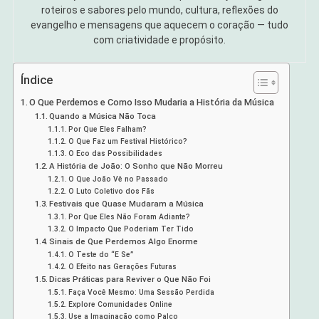
roteiros e sabores pelo mundo, cultura, reflexões do
evangelho e mensagens que aquecem o coração — tudo
com criatividade e propósito.
Índice
O Que Perdemos e Como Isso Mudaria a História da Música
Quando a Música Não Toca
Por Que Eles Falham?
O Que Faz um Festival Histórico?
O Eco das Possibilidades
A História de João: O Sonho que Não Morreu
O Que João Vê no Passado
O Luto Coletivo dos Fãs
Festivais que Quase Mudaram a Música
Por Que Eles Não Foram Adiante?
O Impacto Que Poderiam Ter Tido
Sinais de Que Perdemos Algo Enorme
O Teste do “E Se”
O Efeito nas Gerações Futuras
Dicas Práticas para Reviver o Que Não Foi
Faça Você Mesmo: Uma Sessão Perdida
Explore Comunidades Online
Use a Imaginação como Palco