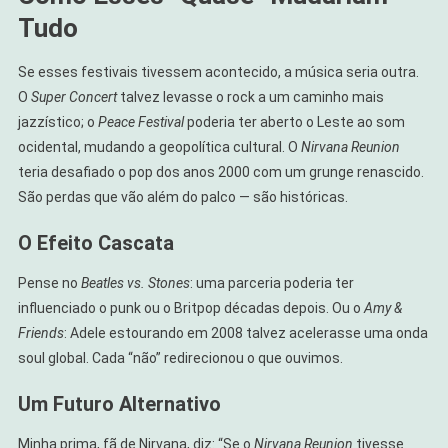
Tudo
Se esses festivais tivessem acontecido, a música seria outra.
O
Super Concert
talvez levasse o rock a um caminho mais
jazzístico; o
Peace Festival
poderia ter aberto o Leste ao som
ocidental, mudando a geopolítica cultural. O
Nirvana Reunion
teria desafiado o pop dos anos 2000 com um grunge renascido.
São perdas que vão além do palco — são históricas.
O Efeito Cascata
Pense no
Beatles vs. Stones
: uma parceria poderia ter
influenciado o punk ou o Britpop décadas depois. Ou o
Amy &
Friends
: Adele estourando em 2008 talvez acelerasse uma onda
soul global. Cada “não” redirecionou o que ouvimos.
Um Futuro Alternativo
Minha prima, fã de Nirvana, diz: “Se o
Nirvana Reunion
tivesse