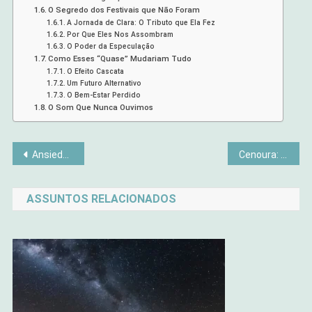
O Segredo dos Festivais que Não Foram
A Jornada de Clara: O Tributo que Ela Fez
Por Que Eles Nos Assombram
O Poder da Especulação
Como Esses “Quase” Mudariam Tudo
O Efeito Cascata
Um Futuro Alternativo
O Bem-Estar Perdido
O Som Que Nunca Ouvimos
Navegação
Ansiedade e a Síndrome do Pânico com Enfrentar
Cenoura: Mais do que Apenas Vitaminas
de
ASSUNTOS RELACIONADOS
Post