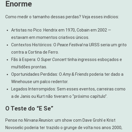
Enorme
Como medir o tamanho dessas perdas? Veja esses indícios:
Artistas no Pico: Hendrix em 1970, Cobain em 2002 —
estavam em momentos criativos únicos.
Contextos Históricos: O
Peace Festival
na URSS seria um grito
contra a Cortina de Ferro.
Fãs à Espera: O
Super Concert
tinha ingressos esboçados e
multidões prontas.
Oportunidades Perdidas: O
Amy & Friends
poderia ter dado a
Winehouse um palco redentor.
Legados Interrompidos: Sem esses eventos, carreiras como
a de Janis ou Kurt não tiveram o “próximo capítulo”.
O Teste do “E Se”
Pense no
Nirvana Reunion
: um show com Dave Grohl e Krist
Novoselic poderia ter trazido o grunge de volta nos anos 2000,