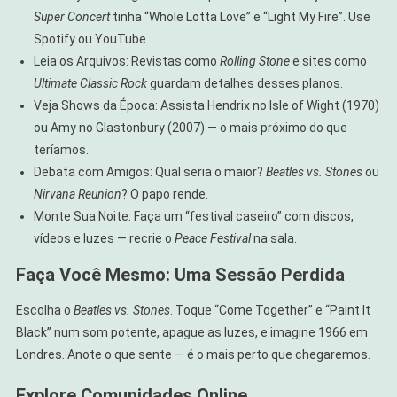
Super Concert
tinha “Whole Lotta Love” e “Light My Fire”. Use
Spotify ou YouTube.
Leia os Arquivos: Revistas como
Rolling Stone
e sites como
Ultimate Classic Rock
guardam detalhes desses planos.
Veja Shows da Época: Assista Hendrix no Isle of Wight (1970)
ou Amy no Glastonbury (2007) — o mais próximo do que
teríamos.
Debata com Amigos: Qual seria o maior?
Beatles vs. Stones
ou
Nirvana Reunion
? O papo rende.
Monte Sua Noite: Faça um “festival caseiro” com discos,
vídeos e luzes — recrie o
Peace Festival
na sala.
Faça Você Mesmo: Uma Sessão Perdida
Escolha o
Beatles vs. Stones
. Toque “Come Together” e “Paint It
Black” num som potente, apague as luzes, e imagine 1966 em
Londres. Anote o que sente — é o mais perto que chegaremos.
Explore Comunidades Online