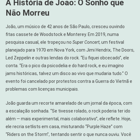
A História de João: O Sonho que
Não Morreu
João, um músico de 42 anos de São Paulo, cresceu ouvindo
fitas cassete de Woodstock e Monterey. Em 2019, numa
pesquisa casual, ele tropeçou no
Super Concert
, um festival
planejado para 1970 em Nova York, com Jimi Hendrix, The Doors,
Led Zeppelin e outras lendas do rock. “Eu fiquei obcecado”, ele
conta. “Era o pico da psicodelia e do hard rock, e eu imagino
jams históricas, talvez um disco ao vivo que mudaria tudo.” O
evento foi cancelado por protestos contra a Guerra do Vietnã e
problemas com licenças municipais.
João guarda um recorte amarelado de um jornal da época, com
a escalação sonhada. “Se tivesse rolado, o rock poderia ter ido
além — mais experimental, mais colaborativo”, ele reflete. Hoje,
ele recria setlists em casa, misturando “Purple Haze” com
“Riders on the Storm”, tentando sentir o que nunca ouviu. Você