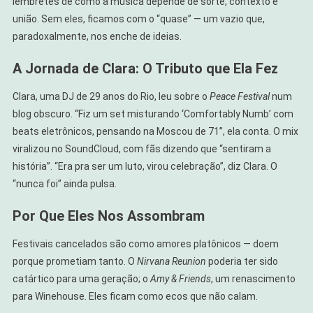
lembretes de como a música depende de sorte, contexto e
união. Sem eles, ficamos com o “quase” — um vazio que,
paradoxalmente, nos enche de ideias.
A Jornada de Clara: O Tributo que Ela Fez
Clara, uma DJ de 29 anos do Rio, leu sobre o
Peace Festival
num
blog obscuro. “Fiz um set misturando ‘Comfortably Numb’ com
beats eletrônicos, pensando na Moscou de 71”, ela conta. O mix
viralizou no SoundCloud, com fãs dizendo que “sentiram a
história”. “Era pra ser um luto, virou celebração”, diz Clara. O
“nunca foi” ainda pulsa.
Por Que Eles Nos Assombram
Festivais cancelados são como amores platônicos — doem
porque prometiam tanto. O
Nirvana Reunion
poderia ter sido
catártico para uma geração; o
Amy & Friends
, um renascimento
para Winehouse. Eles ficam como ecos que não calam.