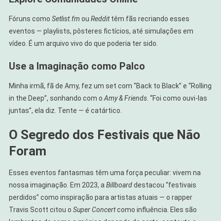
Fóruns como
Setlist.fm
ou
Reddit
têm fãs recriando esses
eventos — playlists, pôsteres fictícios, até simulações em
vídeo. É um arquivo vivo do que poderia ter sido.
Use a Imaginação como Palco
Minha irmã, fã de Amy, fez um set com “Back to Black” e “Rolling
in the Deep”, sonhando com o
Amy & Friends
. “Foi como ouvi-las
juntas”, ela diz. Tente — é catártico.
O Segredo dos Festivais que Não
Foram
Esses eventos fantasmas têm uma força peculiar: vivem na
nossa imaginação. Em 2023, a
Billboard
destacou “festivais
perdidos” como inspiração para artistas atuais — o rapper
Travis Scott citou o
Super Concert
como influência. Eles são