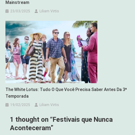
Mainstream
23/03/2025
Liliam Virtis
The White Lotus: Tudo O Que Você Precisa Saber Antes Da 3ª
Temporada
19/02/2025
Liliam Virtis
1 thought on “
Festivais que Nunca
Aconteceram
”