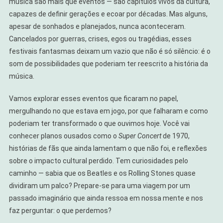
música são mais que eventos — são capítulos vivos da cultura,
capazes de definir gerações e ecoar por décadas. Mas alguns,
apesar de sonhados e planejados, nunca aconteceram.
Cancelados por guerras, crises, egos ou tragédias, esses
festivais fantasmas deixam um vazio que não é só silêncio: é o
som de possibilidades que poderiam ter reescrito a história da
música.
Vamos explorar esses eventos que ficaram no papel,
mergulhando no que estava em jogo, por que falharam e como
poderiam ter transformado o que ouvimos hoje. Você vai
conhecer planos ousados como o
Super Concert
de 1970,
histórias de fãs que ainda lamentam o que não foi, e reflexões
sobre o impacto cultural perdido. Tem curiosidades pelo
caminho — sabia que os Beatles e os Rolling Stones quase
dividiram um palco? Prepare-se para uma viagem por um
passado imaginário que ainda ressoa em nossa mente e nos
faz perguntar: o que perdemos?