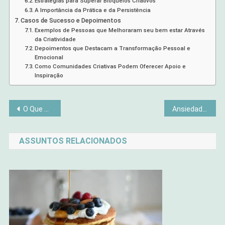
Estratégias para Superar Bloqueios Criativos
A Importância da Prática e da Persistência
Casos de Sucesso e Depoimentos
Exemplos de Pessoas que Melhoraram seu bem estar Através
da Criatividade
Depoimentos que Destacam a Transformação Pessoal e
Emocional
Como Comunidades Criativas Podem Oferecer Apoio e
Inspiração
Navegação
O Que Os Melhores Livros Dos Últimos Tempos Têm Em Comum?
Ansiedade na Adolescência: Como Identificar e Lidar com o Desafio Emocional
de
ASSUNTOS RELACIONADOS
Post