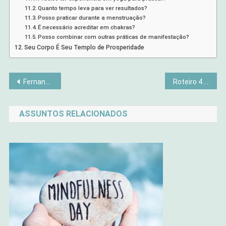
Quanto tempo leva para ver resultados?
Posso praticar durante a menstruação?
É necessário acreditar em chakras?
Posso combinar com outras práticas de manifestação?
Seu Corpo É Seu Templo de Prosperidade
Navegação
Fernando de Noronha: O Lugar Perfeito pra Desligar do Mundo
Roteiro 4 dias Gramado e Canela no Inverno
de
ASSUNTOS RELACIONADOS
Post