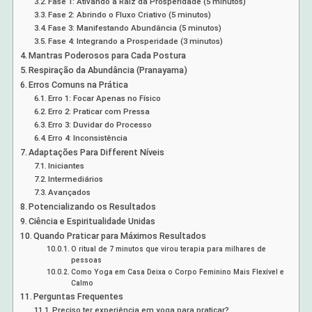
Fase 1: Ativando a Raiz da Prosperidade (5 minutos)
Fase 2: Abrindo o Fluxo Criativo (5 minutos)
Fase 3: Manifestando Abundância (5 minutos)
Fase 4: Integrando a Prosperidade (3 minutos)
Mantras Poderosos para Cada Postura
Respiração da Abundância (Pranayama)
Erros Comuns na Prática
Erro 1: Focar Apenas no Físico
Erro 2: Praticar com Pressa
Erro 3: Duvidar do Processo
Erro 4: Inconsistência
Adaptações Para Different Níveis
Iniciantes
Intermediários
Avançados
Potencializando os Resultados
Ciência e Espiritualidade Unidas
Quando Praticar para Máximos Resultados
O ritual de 7 minutos que virou terapia para milhares de
pessoas
Como Yoga em Casa Deixa o Corpo Feminino Mais Flexível e
Calmo
Perguntas Frequentes
Preciso ter experiência em yoga para praticar?