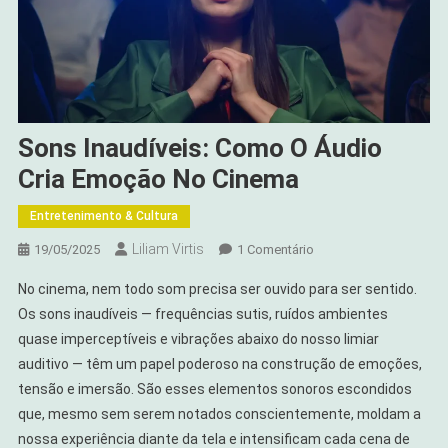
Sons Inaudíveis: Como O Áudio
Cria Emoção No Cinema
Entretenimento & Cultura
Liliam Virtis
Em
19/05/2025
1 Comentário
Sons
No cinema, nem todo som precisa ser ouvido para ser sentido.
Inaudíveis:
Os sons inaudíveis — frequências sutis, ruídos ambientes
Como
quase imperceptíveis e vibrações abaixo do nosso limiar
O
auditivo — têm um papel poderoso na construção de emoções,
Áudio
Cria
tensão e imersão. São esses elementos sonoros escondidos
Emoção
que, mesmo sem serem notados conscientemente, moldam a
No
nossa experiência diante da tela e intensificam cada cena de