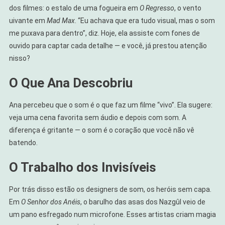
dos filmes: o estalo de uma fogueira em
O Regresso
, o vento
uivante em
Mad Max
. “Eu achava que era tudo visual, mas o som
me puxava para dentro”, diz. Hoje, ela assiste com fones de
ouvido para captar cada detalhe — e você, já prestou atenção
nisso?
O Que Ana Descobriu
Ana percebeu que o som é o que faz um filme “vivo”. Ela sugere:
veja uma cena favorita sem áudio e depois com som. A
diferença é gritante — o som é o coração que você não vê
batendo.
O Trabalho dos Invisíveis
Por trás disso estão os designers de som, os heróis sem capa.
Em
O Senhor dos Anéis
, o barulho das asas dos Nazgûl veio de
um pano esfregado num microfone. Esses artistas criam magia