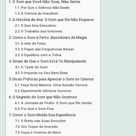
O Som que Você Não Ouve, Mas Sente
Por Que o Silêncio Não Existe
A Ciência do Inaudível
A História de Ana: O Som que Ela Não Esquece
O Que Ana Descobriu
O Trabalho dos Invisíveis
Como o Som é Feito: Bastidores da Magia
A Arte do Foley
O Papel das Frequências Baixas
O Equilíbrio com a Trilha
Sinais de Que o Som Está Te Manipulando
O Teste do Som
O Impacto no Seu Bem-Estar
Dicas Práticas para Apreciar o Som no Cinema
Faça Você Mesmo: Uma Sessão Sonora
Experimente Gêneros Sonoros
O Segredo do Som que Não Ouvimos
A Jornada de Pedro: O Som que Ele Sentiu
Por Que o Som Fica
Como o Som Molda Sua Experiência
O Efeito nas Suas Emoções
Um Toque de Imersão
Ouça o Cinema de Novo