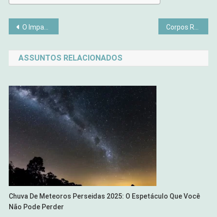
Navegação
O Impacto das Comunidades Online no Bem-Estar
Corpos Reais e Padrões Irreais: O poder da Mídia no Bem-Estar Feminino
de
ASSUNTOS RELACIONADOS
Post
Chuva De Meteoros Perseidas 2025: O Espetáculo Que Você
Não Pode Perder