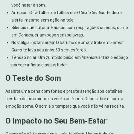
você notar o som.
Arrepios: O farfalhar de folhas em
O Sexto Sentido
te deixa
alerta, mesmo sem ação na tela.
Silêncio que sufoca: Pausas com respirações ou ecos, como
em
Coringa
, criam peso sem palavras.
Nostalgia instantânea: O barulho de uma vitrola em
Forrest
Gump
te leva aos anos 60 sem esforço.
Tensão no ar: Um zumbido baixo em
Interestelar
faz o espaço
parecer infinito e assustador.
O Teste do Som
Assista uma cena com fones e preste atenção aos detalhes —
o estalo de uma xícara, o vento ao fundo. Depois, tire o som: a
emoção some. O som é o tempero que você não vê na receita.
O Impacto no Seu Bem-Estar
O som não só te emociona — ele te afeta. Um estudo da