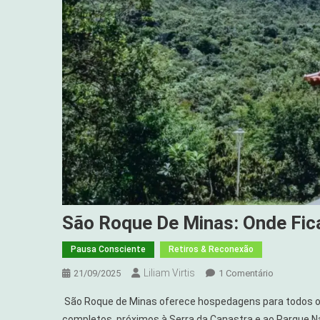
São Roque De Minas: Onde Fic
Pausa Consciente
Retiros & Reconexão
Liliam Virtis
Em
21/09/2025
1 Comentário
São
São Roque de Minas oferece hospedagens para todos os
Roque
completos, próximos à Serra da Canastra e ao Parque N