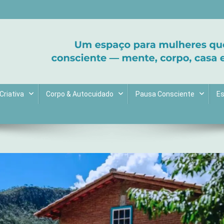
ltive bem-estar e encontre seu propósito. Inspiração diária para uma 
Criativa
Corpo & Autocuidado
Pausa Consciente
Es