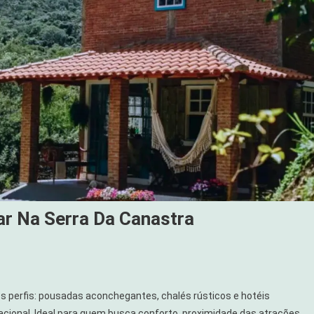
ar Na Serra Da Canastra
 perfis: pousadas aconchegantes, chalés rústicos e hotéis
acional. Ideal para quem busca conforto, proximidade das atrações