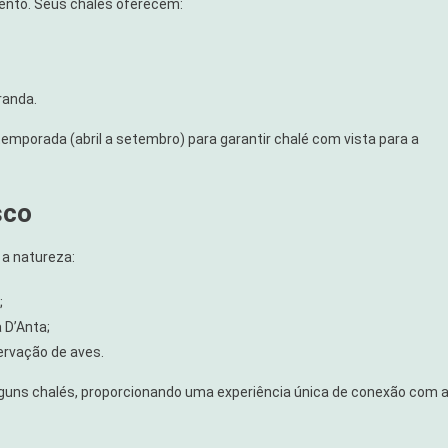
ento. Seus chalés oferecem:
randa.
emporada (abril a setembro) para garantir chalé com vista para a
sco
 a natureza:
;
 D’Anta;
ervação de aves.
alguns chalés, proporcionando uma experiência única de conexão com 