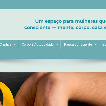
ltive bem-estar e encontre seu propósito. Inspiração diária para uma 
Criativa
Corpo & Autocuidado
Pausa Consciente
Es