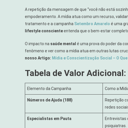
A repetição da mensagem de que “você não está sozinh
empoderamento. A mídia atua como um recurso, validand
tratamento e a campanha
Setembro Amarelo
é uma gra
lifestyle consciente
entenda que o bem-estar completo 
O impacto na
saúde mental
é uma prova do poder da co
fenômeno e ver como a mídia atua em outras lutas cruc
nosso Artigo:
Mídia e Conscientização Social – O Que
Tabela de Valor Adiciona
Elemento da Campanha
Como a Mídi
Números de Ajuda (188)
Repetição c
redes sociai
Especialistas em Pauta
Entrevistas
psiquiatras.