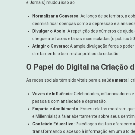
e Jornais) mudou isso ao:
Normalizar a Conversa:
Ao longo de setembro, a cob
desmistificar doenças como a depressão e a ansied
Divulgar o Apoio:
A repetição dos números de ajuda 
chegue até faixas etárias mais isoladas (o público 50
Atingir o Governo:
A ampla divulgação força o poder p
diretamente o bem-estar prático do cidadão.
O Papel do Digital na Criação
As redes sociais têm sido vitais para a
saúde mental
, c
Vozes de Influência:
Celebridades, influenciadores e
pessoais com ansiedade e depressão.
Empatia e Acolhimento:
Esses relatos mostram que b
e Millennials) a falar abertamente sobre seus senti
Conteúdo Educativo:
Psicólogos digitais oferecem 
transformando o acesso à informação em um ato d