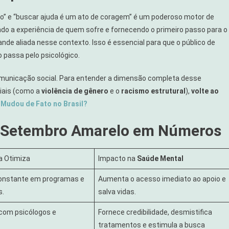
o” e “buscar ajuda é um ato de coragem” é um poderoso motor de
o a experiência de quem sofre e fornecendo o primeiro passo para o
nde aliada nesse contexto. Isso é essencial para que o público de
passa pelo psicológico.
municação social. Para entender a dimensão completa desse
iais (como a
violência de gênero
e o
racismo estrutural
),
volte ao
 Mudou de Fato no Brasil?
l: Setembro Amarelo em Números
a Otimiza
Impacto na
Saúde Mental
onstante em programas e
Aumenta o acesso imediato ao apoio e
s.
salva vidas.
 com psicólogos e
Fornece credibilidade, desmistifica
tratamentos e estimula a busca